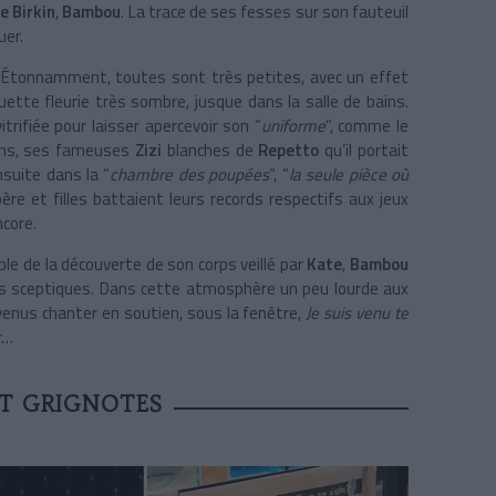
e Birkin
,
Bambou
. La trace de ses fesses sur son fauteuil
ouer.
pos. Étonnamment, toutes sont très petites, avec un effet
uette fleurie très sombre, jusque dans la salle de bains.
itrifiée pour laisser apercevoir son “
uniforme
”, comme le
eans, ses fameuses
Zizi
blanches de
Repetto
qu’il portait
nsuite dans la “
chambre des poupées
”, “
la seule pièce où
père et filles battaient leurs records respectifs aux jeux
encore.
le de la découverte de son corps veillé par
Kate
,
Bambou
us sceptiques. Dans cette atmosphère un peu lourde aux
 venus chanter en soutien, sous la fenêtre,
Je suis venu te
r…
ET GRIGNOTES