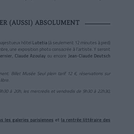
TER (AUSSI) ABSOLUMENT
 majestueux hôtel
Lutetia
(à seulement 12 minutes à pied)
mbre, une exposition photo consacrée à l’artiste. Y seront
ernier
,
Claude Azoulay
ou encore
Jean-Claude Deutsch
nt. Billet Musée Seul plein tarif 12 €, réservations sur
libre.
9h30 à 20h, les mercredis et vendredis de 9h30 à 22h30,
s les galeries parisiennes
et
la rentrée littéraire des