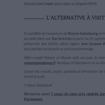
délavés
Lee Cooper
pour copier sa dégaine (99 €).
L’ALTERNATIVE À VISI
En parallèle de l’ouverture de
Maison Gainsbourg
, le
accueille dans son
Bar Aristide
, à partir du 20 septe
présentés des clichés cultes signés
Jean-Jacques B
pour parfaire en beauté ce parcours hommage.
Billet couplé Maison et Musée sold out pour le mome
maisongainsbourg.fr
. Boutique et Gainsbarre en accès 
Ouvert les mardis, jeudis, samedis et dimanches de 
fermé le lundi.
© Alexis Raimbault
Découvrez aussi
7 coups de cœur arty repérés dan
Parisiennes
.