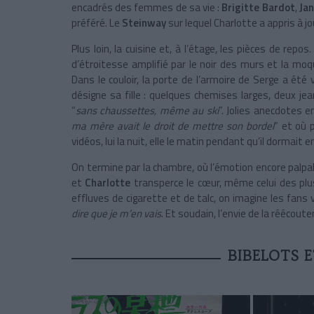
encadrés des femmes de sa vie :
Brigitte Bardot
,
Jan
préféré. Le
Steinway
sur lequel Charlotte a appris à j
Plus loin, la cuisine et, à l’étage, les pièces de re
d’étroitesse amplifié par le noir des murs et la moq
Dans le couloir, la porte de l’armoire de Serge a été v
désigne sa fille : quelques chemises larges, deux j
“
sans chaussettes, même au ski
”. Jolies anecdotes e
ma mère avait le droit de mettre son bordel
” et où 
vidéos, lui la nuit, elle le matin pendant qu’il dormait 
On termine par la chambre, où l’émotion encore palpab
et
Charlotte
transperce le cœur, même celui des pl
effluves de cigarette et de talc, on imagine les fans
dire que je m’en vais
. Et soudain, l’envie de la réécoute
BIBELOTS 