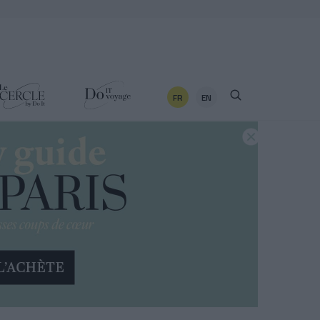
FR
EN