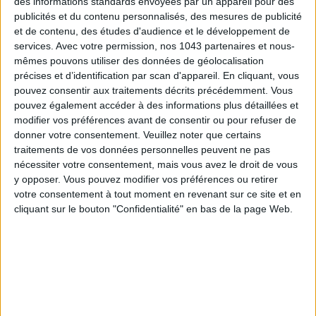
des informations standards envoyées par un appareil pour des
publicités et du contenu personnalisés, des mesures de publicité
Inscrivez-vous à notre newsletter
et de contenu, des études d'audience et le développement de
services.
Avec votre permission, nos 1043 partenaires et nous-
mêmes pouvons utiliser des données de géolocalisation
précises et d’identification par scan d'appareil. En cliquant, vous
S'INSCRIRE
pouvez consentir aux traitements décrits précédemment. Vous
pouvez également accéder à des informations plus détaillées et
modifier vos préférences avant de consentir ou pour refuser de
donner votre consentement.
Veuillez noter que certains
traitements de vos données personnelles peuvent ne pas
nécessiter votre consentement, mais vous avez le droit de vous
y opposer. Vous pouvez modifier vos préférences ou retirer
votre consentement à tout moment en revenant sur ce site et en
cliquant sur le bouton "Confidentialité" en bas de la page Web.
ADOPT PARFUMS RÉVOLUTIONNE LA PARFUMERIE MADE IN FRANCE À PETIT PRIX