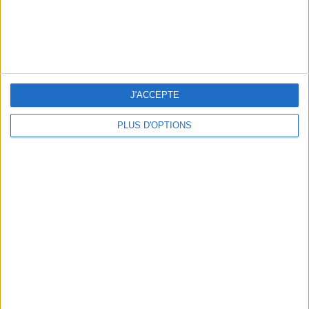
LES MEILLEURS APÉROS LES PIEDS DANS L’EAU
J'ACCEPTE
PLUS D'OPTIONS
LES MEILLEURES TABLES SUDISTES DE PARIS