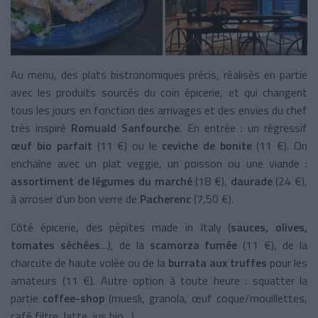
Au menu, des plats bistronomiques précis, réalisés en partie
avec les produits sourcés du coin épicerie, et qui changent
tous les jours en fonction des arrivages et des envies du chef
très inspiré
Romuald Sanfourche
. En entrée : un régressif
œuf bio parfait
(11 €) ou le
ceviche de bonite
(11 €). On
enchaîne avec un plat veggie, un poisson ou une viande :
assortiment de légumes du marché
(18 €),
daurade
(24 €),
à arroser d’un bon verre de
Pacherenc
(7,50 €).
Côté épicerie, des pépites made in Italy (
sauces, olives,
tomates séchées
…), de la
scamorza fumée
(11 €), de la
charcute de haute volée ou de la
burrata aux truffes
pour les
amateurs (11 €). Autre option à toute heure : squatter la
partie
coffee-shop
(muesli, granola, œuf coque/mouillettes,
café filtre, latte, jus bio…).