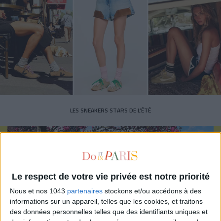
LES SNEAKERS STARS DE L’ÉTÉ
Le respect de votre vie privée est notre priorité
Nous et nos 1043
partenaires
stockons et/ou accédons à des
Inscrivez-vous à notre newsletter
informations sur un appareil, telles que les cookies, et traitons
des données personnelles telles que des identifiants uniques et