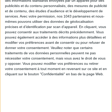
des informations standards envoyées par un appareil pour des
publicités et du contenu personnalisés, des mesures de publicité
S'INSCRIRE
et de contenu, des études d'audience et le développement de
services.
Avec votre permission, nos 1043 partenaires et nous-
mêmes pouvons utiliser des données de géolocalisation
précises et d’identification par scan d'appareil. En cliquant, vous
pouvez consentir aux traitements décrits précédemment. Vous
pouvez également accéder à des informations plus détaillées et
modifier vos préférences avant de consentir ou pour refuser de
donner votre consentement.
Veuillez noter que certains
traitements de vos données personnelles peuvent ne pas
nécessiter votre consentement, mais vous avez le droit de vous
y opposer. Vous pouvez modifier vos préférences ou retirer
votre consentement à tout moment en revenant sur ce site et en
cliquant sur le bouton "Confidentialité" en bas de la page Web.
ADOPT PARFUMS RÉVOLUTIONNE LA PARFUMERIE MADE IN FRANCE À PETIT PRIX