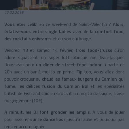
12.02.2015
Vous êtes célib’
en ce week-end de Saint-Valentin ?
Alors,
éclatez-vous entre single ladies
avec de la
comfort food,
des cocktails enivrants
et du son qui bouge.
Vendredi 13 et samedi 14 février,
trois food-trucks
qu’on
adore squattent un super loft planqué rue Jean-Jacques
Rousseau pour
un dîner de street-food indoor
à partir de
20h avec un bar à mojito en prime. Tip top, vous allez donc
pouvoir croquer au chaud les fameux
burgers du Camion qui
fume, les délices fusion du Camion Bol
et les spécialités
british de Fish and Chic en sirotant un mojito classique, fraise
ou gingembre (10€).
A minuit, les DJ font gronder les amplis
. A vous de jouer
pour assurer
sur le dancefloor
jusqu’à l’aube et pourquoi pas
rentrer accompagnée…