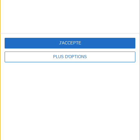
J'ACCEPTE
LES CADEAUX DÉLICIEUSEMENT SNOBS À RAPPORTER DE PARIS
PLUS D'OPTIONS
LES MEILLEURS APÉROS LES PIEDS DANS L’EAU