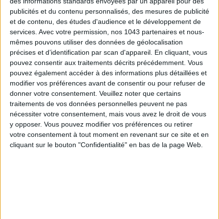
des informations standards envoyées par un appareil pour des
publicités et du contenu personnalisés, des mesures de publicité
et de contenu, des études d'audience et le développement de
services.
Avec votre permission, nos 1043 partenaires et nous-
mêmes pouvons utiliser des données de géolocalisation
LES SNEAKERS STARS DE L’ÉTÉ
précises et d’identification par scan d'appareil. En cliquant, vous
pouvez consentir aux traitements décrits précédemment. Vous
pouvez également accéder à des informations plus détaillées et
modifier vos préférences avant de consentir ou pour refuser de
donner votre consentement.
Veuillez noter que certains
traitements de vos données personnelles peuvent ne pas
nécessiter votre consentement, mais vous avez le droit de vous
y opposer. Vous pouvez modifier vos préférences ou retirer
votre consentement à tout moment en revenant sur ce site et en
Inscrivez-vous à notre newsletter
cliquant sur le bouton "Confidentialité" en bas de la page Web.
S'INSCRIRE