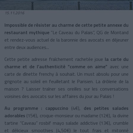
15.11.2016
Impossible de résister au charme de cette petite annexe du
restaurant mythique
“Le Caveau du Palais”, QG de Montand
et rendez-vous actuel de la baronnie des avocats en déjeuner
entre deux audiences...
Cette petite adresse fraîchement rachetée joue
la carte du
charme et de l’authenticité “comme on aime”
avec une
carte de dînette frenchy à souhait. Un must absolu pour une
grignote au soleil en feuilletant le Parisien. La drôlerie de la
maison ? Laisser traîner ses oreilles sur les conversations
voisines des avocats sur les affaires du jour au Palais !
Au programme : cappuccino
(4€),
des petites salades
adorables
(15€), croque-monsieur ou madame (12€), la divine
tartine “Caveau” rosbif mayo salade addictive (13€), crumble
et délicieux smoothies (4,50€) le tout frais et mitonné