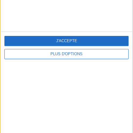
J'ACCEPTE
PLUS D'OPTIONS
NOS ADRESSES CHOUCHOUTES POUR UNE VIRÉE À DEAUVILLE-TROUVILLE