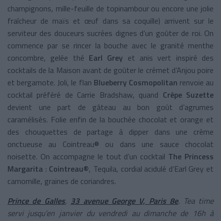
champignons, mille-feuille de topinambour ou encore une jolie
fraîcheur de maïs et œuf dans sa coquille) arrivent sur le
serviteur des douceurs sucrées dignes d’un goûter de roi. On
commence par se rincer la bouche avec le granité menthe
concombre, gelée thé
Earl Grey
et anis vert inspiré des
cocktails de la Maison avant de goûter le crémet d’Anjou poire
et bergamote. Joli, le flan
Blueberry Cosmopolitan
renvoie au
cocktail préféré de Carrie Bradshaw, quand
Crêpe Suzette
devient une part de gâteau au bon goût d’agrumes
caramélisés. Folie enfin de la bouchée chocolat et orange et
des chouquettes de partage à dipper dans une crème
onctueuse au Cointreau® ou dans une sauce chocolat
noisette. On accompagne le tout d’un cocktail
The Princess
Margarita
:
Cointreau®
, Tequila, cordial acidulé d’Earl Grey et
camomille, graines de coriandres.
Prince de Galles
,
33 avenue George V, Paris 8e
. Tea time
servi jusqu’en janvier du vendredi au dimanche de 16h à