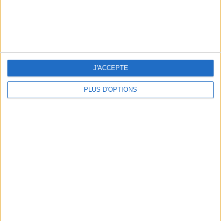
ADOPT PARFUMS RÉVOLUTIONNE LA PARFUMERIE MADE IN FRANCE À PETIT PRIX
J'ACCEPTE
PLUS D'OPTIONS
TOUT CE QUE VOUS DEVEZ FAIRE À PARIS EN AOÛT