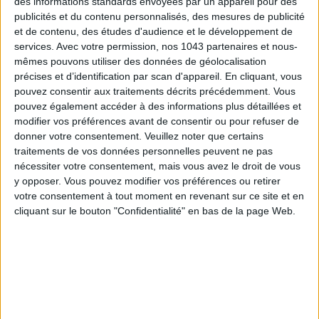
des informations standards envoyées par un appareil pour des
Son glorieux décor, totalement repensé par
Laura Gonzalez
,
publicités et du contenu personnalisés, des mesures de publicité
célèbre un maximalisme raffiné tout de papiers peints,
et de contenu, des études d'audience et le développement de
escaliers majestueux et tapisseries. Rien que l’entrée de
services.
Avec votre permission, nos 1043 partenaires et nous-
l’établissement, auréolé de 4 clefs Michelin, pose déjà un
mêmes pouvons utiliser des données de géolocalisation
statement follement luxe entre sa fontaine, sa façade et son
précises et d’identification par scan d'appareil. En cliquant, vous
pouvez consentir aux traitements décrits précédemment. Vous
jardin d’hiver que l’on aperçoit au loin. Notre spot préféré ? Le
pouvez également accéder à des informations plus détaillées et
Bar - Bibliothèque, normalement réservé aux membres
modifier vos préférences avant de consentir ou pour refuser de
exclusifs du club de l’hôtel, où l’on prend désormais place pour
donner votre consentement.
Veuillez noter que certains
un tea time de rêve dans
une atmosphère à l’anglaise avec
traitements de vos données personnelles peuvent ne pas
des
livres anciens
à perte de vue, des fauteuils en velours
nécessiter votre consentement, mais vous avez le droit de vous
y opposer. Vous pouvez modifier vos préférences ou retirer
cosy à souhait et de grands tapis. Un vrai décor de film !
votre consentement à tout moment en revenant sur ce site et en
cliquant sur le bouton "Confidentialité" en bas de la page Web.
À l’heure du goûter :
piloté par la talentueuse cheffe
pâtissière
Coline Doussin
, le tea time offre une sélection
singulière qui débute par un
club sandwich
au poulet sur son
pain brioché. L’initiation faite, place à la délicatesse avec un
sorbet
thé vert au jasmin et ses
poires Williams
pour une
mise en bouche pleine de fraîcheur. S’ensuit un assortiment de