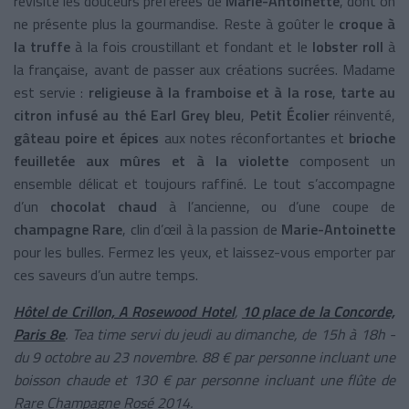
revisite les douceurs préférées de
Marie-Antoinette
, dont on
ne présente plus la gourmandise. Reste à goûter le
croque à
la truffe
à la fois croustillant et fondant et le
lobster roll
à
la française, avant de passer aux créations sucrées. Madame
est servie :
religieuse à la framboise et à la rose
,
tarte au
citron infusé au thé Earl Grey bleu
,
Petit Écolier
réinventé,
gâteau poire et épices
aux notes réconfortantes et
brioche
feuilletée aux mûres et à la violette
composent un
ensemble délicat et toujours raffiné. Le tout s’accompagne
d’un
chocolat chaud
à l’ancienne, ou d’une coupe de
champagne Rare
, clin d’œil à la passion de
Marie-Antoinette
pour les bulles. Fermez les yeux, et laissez-vous emporter par
ces saveurs d’un autre temps.
Hôtel de Crillon, A Rosewood Hotel
,
10 place de la Concorde,
Paris 8e
.
Tea time servi du jeudi au dimanche, de 15h à 18h -
du 9 octobre au 23 novembre. 88 € par personne incluant une
boisson chaude et 130 € par personne incluant une flûte de
Rare Champagne Rosé 2014.