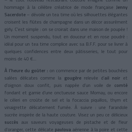
hommage à la célèbre créatrice de mode française
Jenny
Sacerdote
– dévoile un tea time où les silhouettes élégantes
croisent les flûtes de champagne dans un décor assurément
girly. C’est simple : on se croirait dans une maison de poupée !
Un moment suspendu, tout en douceur et en rose poudré :
idéal pour un tea time complice avec sa B.F.F. pour se livrer à
quelques confidences entre deux pâtisseries, le tout pour
moins de 40 €…
À l’heure du goûter :
on commence par de petites bouchées
salées délicates comme la
gougère
relevée d’
ail noir
et
d’oignon doux confit, puis nappée d’un voile de
comté
fondant et garnie d’une onctueuse sauce Mornay, ou encore
le céleri en croûte de sel et la focaccia piquillos, thym et
vinaigrette délicatement fumée. À suivre : une farandole
sucrée inspirée de la haute couture. Visez un peu ce délicieux
succès
aux saveurs voyageuses de pistache et de fleur
d’oranger, cette délicate
pavlova
aérienne à la poire et cette