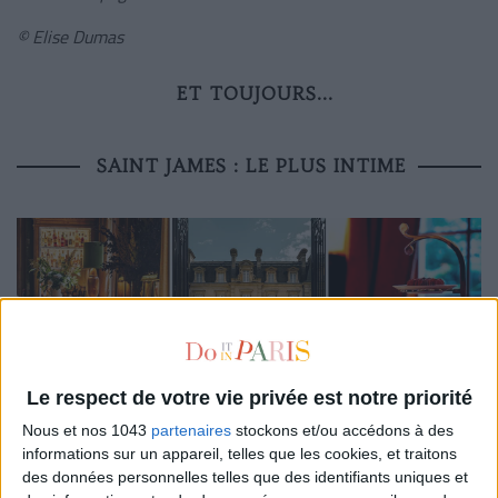
© Elise Dumas
ET TOUJOURS...
SAINT JAMES : LE PLUS INTIME
Le respect de votre vie privée est notre priorité
Nous et nos 1043
partenaires
stockons et/ou accédons à des
L’atmosphère :
dans les beaux quartiers de Paris, l’hôtel
informations sur un appareil, telles que les cookies, et traitons
des données personnelles telles que des identifiants uniques et
Saint James
parvient à cultiver une certaine confidentialité.