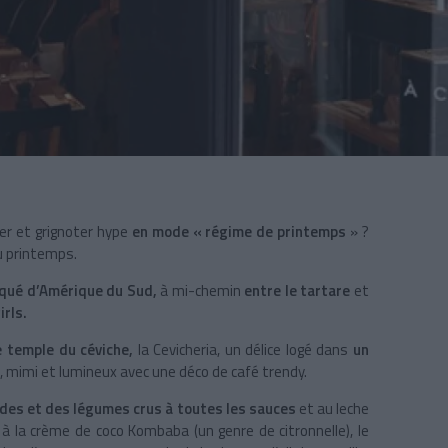
er et grignoter hype
en
mode « régime de printemps
» ?
du printemps.
rqué d’Amérique du Sud,
à mi-chemin
entre le tartare
et
irls.
e temple du céviche,
la Cevicheria, un délice logé dans
un
, mimi et lumineux avec une déco de café trendy.
ndes et des légumes crus à toutes les sauces
et au leche
ar à la crème de coco Kombaba (un genre de citronnelle), le