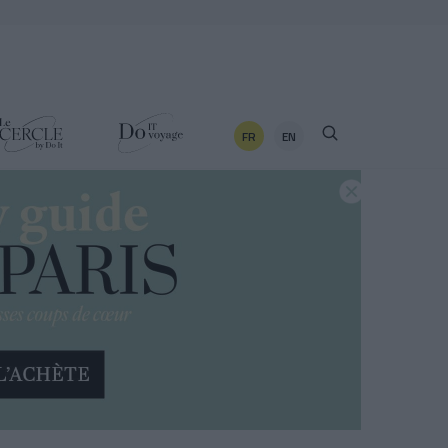
FR
EN