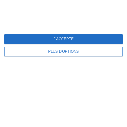
5 ESCAPADES AVEC SPA À MOINS DE 2H DE PARIS
J'ACCEPTE
PLUS D'OPTIONS
NOS ADRESSES CHOUCHOUTES POUR UNE VIRÉE À DEAUVILLE-TROUVILLE