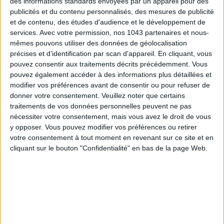
des informations standards envoyées par un appareil pour des
publicités et du contenu personnalisés, des mesures de publicité
ADOPT PARFUMS RÉVOLUTIONNE LA PARFUMERIE MADE IN FRANCE À PETIT PRIX
et de contenu, des études d'audience et le développement de
services.
Avec votre permission, nos 1043 partenaires et nous-
mêmes pouvons utiliser des données de géolocalisation
précises et d’identification par scan d'appareil. En cliquant, vous
pouvez consentir aux traitements décrits précédemment. Vous
pouvez également accéder à des informations plus détaillées et
modifier vos préférences avant de consentir ou pour refuser de
donner votre consentement.
Veuillez noter que certains
traitements de vos données personnelles peuvent ne pas
nécessiter votre consentement, mais vous avez le droit de vous
y opposer. Vous pouvez modifier vos préférences ou retirer
votre consentement à tout moment en revenant sur ce site et en
cliquant sur le bouton "Confidentialité" en bas de la page Web.
TOUT CE QUE VOUS DEVEZ FAIRE À PARIS EN AOÛT