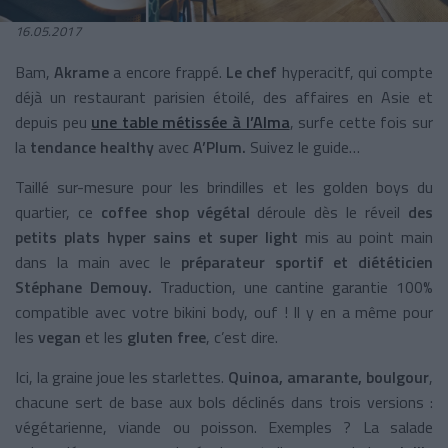
16.05.2017
Bam,
Akrame
a encore frappé.
Le chef
hyperacitf, qui compte
déjà un restaurant parisien étoilé, des affaires en Asie et
depuis peu
une table métissée à l’Alma
, surfe cette fois sur
la
tendance healthy
avec
A’Plum.
Suivez le guide…
Taillé sur-mesure pour les brindilles et les golden boys du
quartier, ce
coffee shop végétal
déroule dès le réveil
des
petits plats hyper sains et super light
mis au point main
dans la main avec le
préparateur sportif et diététicien
Stéphane Demouy.
Traduction, une cantine garantie 100%
compatible avec votre bikini body, ouf ! Il y en a même pour
les
vegan
et les
gluten free
, c’est dire.
Ici, la graine joue les starlettes.
Quinoa, amarante, boulgour
,
chacune sert de base aux bols déclinés dans trois versions :
végétarienne, viande ou poisson. Exemples ? La salade