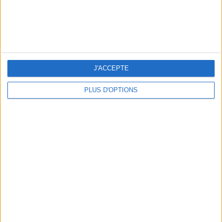
LES MEILLEURES TABLES SUDISTES DE PARIS
J'ACCEPTE
PLUS D'OPTIONS
5 ESCAPADES AVEC SPA À MOINS DE 2H DE PARIS