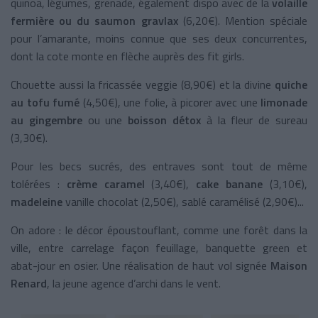
quinoa, légumes, grenade, également dispo avec de la
volaille
fermière ou du saumon gravlax
(6,20€). Mention spéciale
pour l’amarante, moins connue que ses deux concurrentes,
dont la cote monte en flèche auprès des fit girls.
Chouette aussi la fricassée veggie (8,90€) et la divine
quiche
au tofu fumé
(4,50€), une folie, à picorer avec une
limonade
au gingembre
ou une
boisson détox
à la fleur de sureau
(3,30€).
Pour les becs sucrés, des entraves sont tout de même
tolérées :
crème caramel
(3,40€),
cake banane
(3,10€),
madeleine
vanille chocolat (2,50€), sablé caramélisé (2,90€)...
On adore : le décor époustouflant, comme une forêt dans la
ville, entre carrelage façon feuillage, banquette green et
abat-jour en osier. Une réalisation de haut vol signée
Maison
Renard
, la jeune agence d’archi dans le vent.