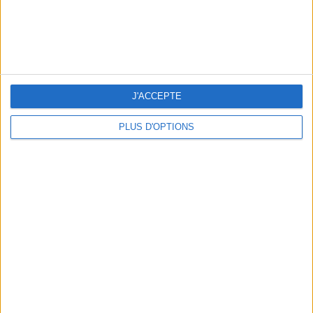
5 ESCAPADES AVEC SPA À MOINS DE 2H DE PARIS
J'ACCEPTE
PLUS D'OPTIONS
NOS ADRESSES CHOUCHOUTES POUR UNE VIRÉE À DEAUVILLE-TROUVILLE