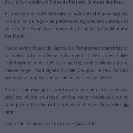
d’oeil à l'extraordinaire
Diane de Poitiers, la muse des lieux.
Atmosphère de
café littéraire
et
salon de thé new-age
dès
14h où l’on se régale de pâtisseries signées des Gâteaux et
du Pain (pâtisserie star du moment) et de jus detox
Wild and
the Moon.
Quand sonne l’heure de l’apéro, les
Parisiennes branchées
et
la mafia arty modeuse débarquent ! Les fines bulles
Taittinger
(à p. de 13€ la coupette) sont sublimées par la
cheese finger food signée Michele Gay pour la Milk Factory.
Fromages sur madeleines et autres délices très léchés.
A noter : un
pop up
extraordinaire dans une pièce attenante
avec des objets en séries limitées hyper désirables dont on
vous parlera très bientôt. Cools ils sont aussi disponibles
en
ligne
.
Ouvert du vendredi au dimanche de 14h à 23h.