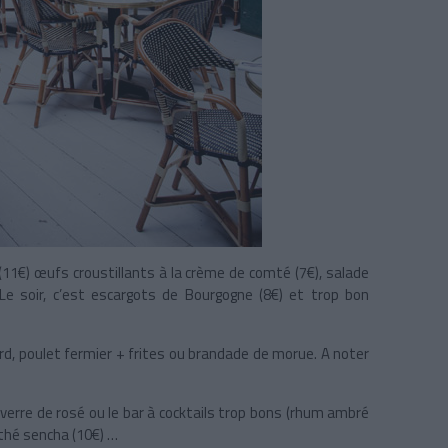
 (11€) œufs croustillants à la crème de comté (7€), salade
Le soir, c’est escargots de Bourgogne (8€) et trop bon
rd, poulet fermier + frites ou brandade de morue. A noter
 verre de rosé ou le bar à cocktails trop bons (rhum ambré
+ thé sencha (10€) …