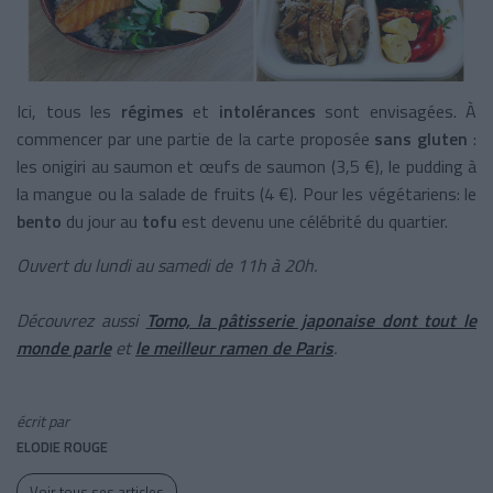
Ici, tous les
régimes
et
intolérances
sont envisagées. À
commencer par une partie de la carte proposée
sans gluten
:
les onigiri au saumon et œufs de saumon (3,5 €), le pudding à
la mangue ou la salade de fruits
(4 €). Pour les végétariens: le
bento
du jour au
tofu
est devenu une célébrité du quartier.
Ouvert du lundi au samedi de 11h à 20h.
Découvrez aussi
Tomo, la pâtisserie japonaise dont tout le
monde parle
et
le meilleur ramen de Paris
.
écrit par
ELODIE ROUGE
Voir tous ses articles