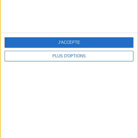
LES CADEAUX DÉLICIEUSEMENT SNOBS À RAPPORTER DE PARIS
J'ACCEPTE
PLUS D'OPTIONS
LES MEILLEURS APÉROS LES PIEDS DANS L’EAU