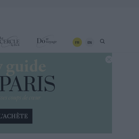
FR
EN