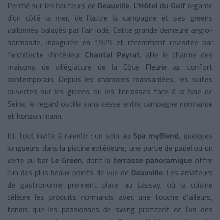
Perché sur les hauteurs de
Deauville
,
L’Hôtel du Golf
regarde
d’un côté la mer, de l’autre la campagne et ses greens
vallonnés balayés par l’air iodé. Cette grande demeure anglo-
normande, inaugurée en 1929 et récemment revisitée par
l’architecte d’intérieur
Chantal Peyrat
, allie le charme des
maisons de villégiature de la Côte Fleurie au confort
contemporain. Depuis les chambres mansardées, les suites
ouvertes sur les greens ou les terrasses face à la baie de
Seine, le regard oscille sans cesse entre campagne normande
et horizon marin.
Ici, tout invite à ralentir : un soin au
Spa myBlend
, quelques
longueurs dans la piscine extérieure, une partie de padel ou un
verre au bar
Le Green
, dont la
terrasse panoramique
offre
l’un des plus beaux points de vue de
Deauville
. Les amateurs
de gastronomie prennent place au Lassay, où la cuisine
célèbre les produits normands avec une touche d’ailleurs,
tandis que les passionnés de swing profitent de l’un des