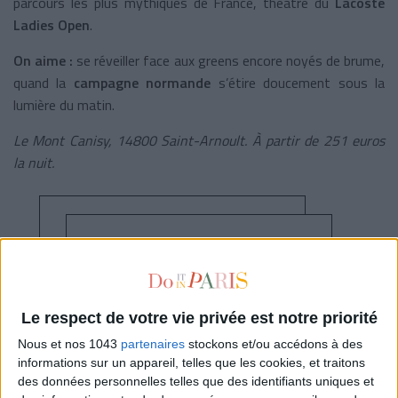
parcours les plus mythiques de France, théâtre du
Lacoste
Ladies Open
.
On aime :
se réveiller face aux greens encore noyés de brume,
quand la
campagne normande
s’étire doucement sous la
lumière du matin.
Le Mont Canisy, 14800 Saint-Arnoult. À partir de 251 euros
la nuit.
Jusqu'à -25% de remise sur cet
hôtel
Le respect de votre vie privée est notre priorité
Nous et nos 1043
partenaires
stockons et/ou accédons à des
Voir les prix sur Booking
informations sur un appareil, telles que les cookies, et traitons
des données personnelles telles que des identifiants uniques et