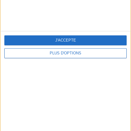
LES EXPOS À RATTRAPER À TOUT PRIX CET ÉTÉ
J'ACCEPTE
PLUS D'OPTIONS
LES SACS D’ÉTÉ QUI DONNENT LE TON DE LA SAISON