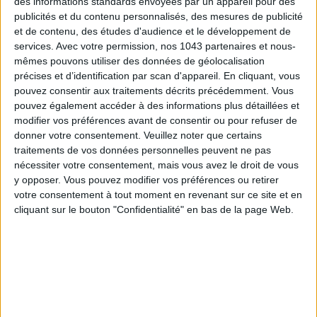
des informations standards envoyées par un appareil pour des
publicités et du contenu personnalisés, des mesures de publicité
et de contenu, des études d'audience et le développement de
LE CHÂTEAU D’AUDRIEU
services.
Avec votre permission, nos 1043 partenaires et nous-
mêmes pouvons utiliser des données de géolocalisation
précises et d’identification par scan d'appareil. En cliquant, vous
pouvez consentir aux traitements décrits précédemment. Vous
pouvez également accéder à des informations plus détaillées et
modifier vos préférences avant de consentir ou pour refuser de
donner votre consentement.
Veuillez noter que certains
traitements de vos données personnelles peuvent ne pas
nécessiter votre consentement, mais vous avez le droit de vous
y opposer. Vous pouvez modifier vos préférences ou retirer
votre consentement à tout moment en revenant sur ce site et en
cliquant sur le bouton "Confidentialité" en bas de la page Web.
Entre
Caen
et
Bayeux
, le
Château d’Audrieu
apparaît au
détour d’une allée bordée d’arbres comme une maison de
famille posée au cœur du bocage normand. Classé
Monument
Historique
et membre
Relais & Châteaux
, ce
château du
XVIIIe siècle
déploie ses jolies façades au milieu de 25
hectares de parc à la française. On y vient pour s’échapper du