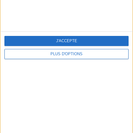
J'ACCEPTE
PLUS D'OPTIONS
LES MEILLEURS APÉROS LES PIEDS DANS L’EAU