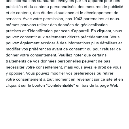
des informations standards envoyées par un appareil pour des
S'INSCRIRE
publicités et du contenu personnalisés, des mesures de publicité
et de contenu, des études d'audience et le développement de
services.
Avec votre permission, nos 1043 partenaires et nous-
mêmes pouvons utiliser des données de géolocalisation
précises et d’identification par scan d'appareil. En cliquant, vous
pouvez consentir aux traitements décrits précédemment. Vous
pouvez également accéder à des informations plus détaillées et
modifier vos préférences avant de consentir ou pour refuser de
donner votre consentement.
Veuillez noter que certains
traitements de vos données personnelles peuvent ne pas
nécessiter votre consentement, mais vous avez le droit de vous
y opposer. Vous pouvez modifier vos préférences ou retirer
votre consentement à tout moment en revenant sur ce site et en
cliquant sur le bouton "Confidentialité" en bas de la page Web.
ADOPT PARFUMS RÉVOLUTIONNE LA PARFUMERIE MADE IN FRANCE À PETIT PRIX