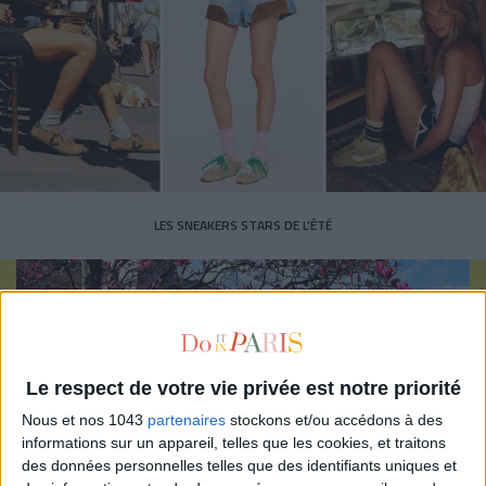
LES SNEAKERS STARS DE L’ÉTÉ
Le respect de votre vie privée est notre priorité
Inscrivez-vous à notre newsletter
Nous et nos 1043
partenaires
stockons et/ou accédons à des
informations sur un appareil, telles que les cookies, et traitons
des données personnelles telles que des identifiants uniques et