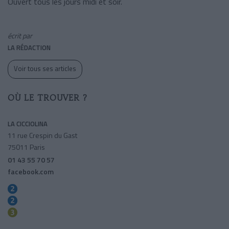
Ouvert tous les jours midi et soir.
écrit par
LA RÉDACTION
Voir tous ses articles
OÙ LE TROUVER ?
LA CICCIOLINA
11 rue Crespin du Gast
75011 Paris
01 43 55 70 57
facebook.com
Menilmontant
Couronnes
Rue Saint-maur