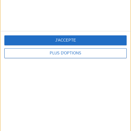
LES MEILLEURS APÉROS LES PIEDS DANS L’EAU
J'ACCEPTE
PLUS D'OPTIONS
LES MEILLEURES TABLES SUDISTES DE PARIS