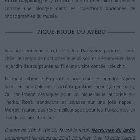
Autre happening arty cet été
: une expo en plein air pensée
comme une plongée dans les collections anciennes de
photographies du musée.
PIQUE-NIQUE OU APÉRO
Véritable nouveauté cet été, les
Parisiens
pourront venir
chiller le temps de nocturnes le jeudi soir et s'émerveiller dans
le
jardin de sculptures
au fil d’une visite contée. Joie chic.
Le must ultime ? En profiter pour dîner et prendre
l’apéro
dans leur adorable petit
café Augustine
façon garden party.
Ou carrément débarquer pour un pique-nique autorisé sur
l’herbe. Rosé, sandwichs et salades sur une jolie nappe :
Monet
n’aurait pas rêvé meilleur spot pour les Parisiennes en
mal de culture et de vert.
Ouvert de 10h à 18h30, fermé le lundi.
Nocturnes du jardin
uniquement les jeudis du 23 et 30 juillet, 6 et 13 août jusqu’à