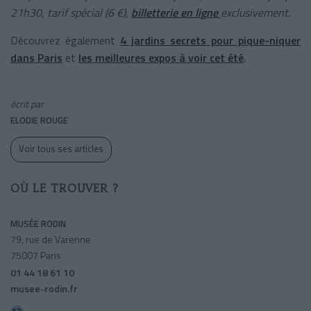
21h30, tarif spécial (6 €),
billetterie en ligne
exclusivement.
Découvrez également
4 jardins secrets pour pique-niquer
dans Paris
et
les meilleures expos à voir cet été
.
écrit par
ELODIE ROUGE
Voir tous ses articles
OÙ LE TROUVER ?
MUSÉE RODIN
79, rue de Varenne
75007 Paris
01 44 18 61 10
musee-rodin.fr