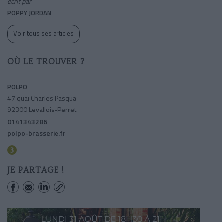
écrit par
POPPY JORDAN
Voir tous ses articles
OÙ LE TROUVER ?
POLPO
47 quai Charles Pasqua
92300 Levallois-Perret
0141343286
polpo-brasserie.fr
Pont De Levallois-becon
JE PARTAGE !