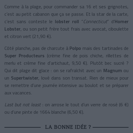
Comme à la plage, pour commander sa 16 et ses grignotes,
c’est au petit cabanon que ça se passe. Et la star de la carte,
c’est sans conteste le
lobster roll
“
Connecticut
” d’
Homer
Lobster
, ou son petit frère tout frais avec avocat, ciboulette
et citron vert (21,90 €).
Côté planche, pas de charcute à
Polpo
mais des tartinades de
Super Producteurs
(crème fine de pois chiche, rillettes de
merlu et crème fine d'artichaut, 9,50 €). Plutôt bec sucré ?
Qui dit plage dit glace : on se rafraîchit avec un
Magnum
ou
un
Supertwister
, lové dans son transat. Rien de mieux pour
se remettre d’une journée intensive au boulot et se préparer
aux vacances.
Last but not least
: on arrose le tout d’un verre de rosé (6 €)
ou d’une pinte de 1664 blanche (6,50 €).
LA BONNE IDÉE ?