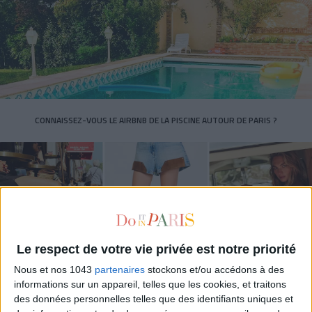
CONNAISSEZ-VOUS LE AIRBNB DE LA PISCINE AUTOUR DE PARIS ?
Le respect de votre vie privée est notre priorité
Nous et nos 1043
partenaires
stockons et/ou accédons à des
informations sur un appareil, telles que les cookies, et traitons
des données personnelles telles que des identifiants uniques et
LES SNEAKERS STARS DE L’ÉTÉ