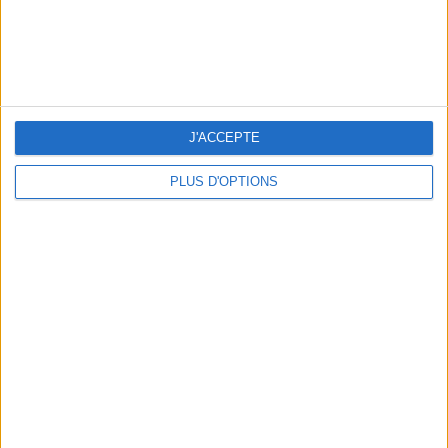
LES CADEAUX DÉLICIEUSEMENT SNOBS À RAPPORTER DE PARIS
J'ACCEPTE
PLUS D'OPTIONS
LES MEILLEURS APÉROS LES PIEDS DANS L’EAU