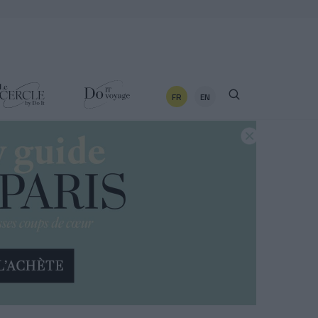
FR
EN