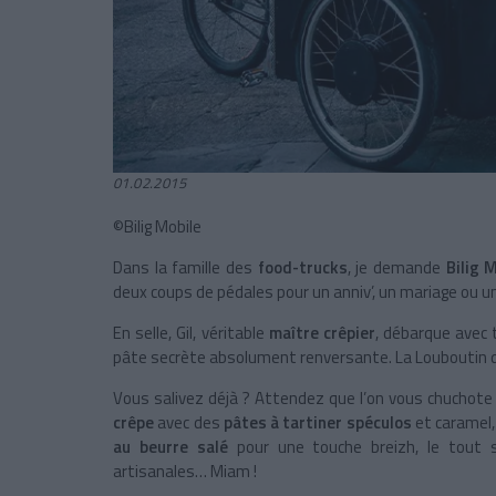
01.02.2015
©Bilig Mobile
Dans la famille des
food-trucks
, je demande
Bilig M
deux coups de pédales pour un anniv’, un mariage ou u
En selle, Gil, véritable
maître crêpier
, débarque avec
pâte secrète absolument renversante. La Louboutin du
Vous salivez déjà ? Attendez que l’on vous chuchote 
crêpe
avec des
pâtes à tartiner spéculos
et caramel
au beurre salé
pour une touche breizh, le tout s
artisanales… Miam !