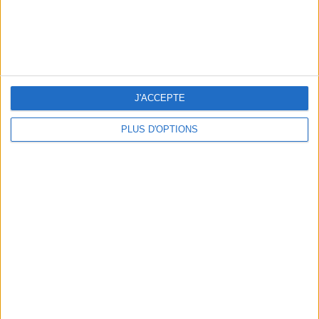
J'ACCEPTE
PLUS D'OPTIONS
LES NOUVEAUX Q.G. STREET FOOD QUI FONT SALIVER PARIS