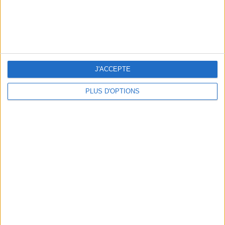
J'ACCEPTE
PLUS D'OPTIONS
BEACHWEAR ESSENTIALS FOR THE ULTIMATE SUMMER WARDROBE