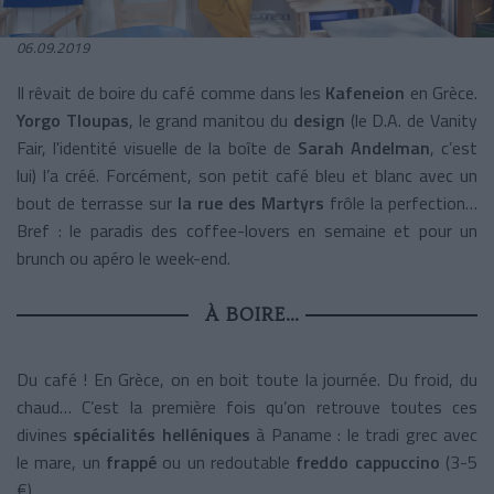
06.09.2019
Il rêvait de boire du café comme dans les
Kafeneion
en Grèce.
Yorgo Tloupas
, le grand manitou du
design
(le D.A. de Vanity
Fair, l'identité visuelle de la boîte de
Sarah Andelman
, c’est
lui) l’a créé. Forcément, son petit café bleu et blanc avec un
bout de terrasse sur
la rue des Martyrs
frôle la perfection…
Bref : le paradis des coffee-lovers en semaine et pour un
brunch ou apéro le week-end.
À BOIRE…
Du café ! En Grèce, on en boit toute la journée. Du froid, du
chaud… C’est la première fois qu’on retrouve toutes ces
divines
spécialités helléniques
à Paname : le tradi grec avec
le mare, un
frappé
ou un redoutable
freddo cappuccino
(3-5
€).