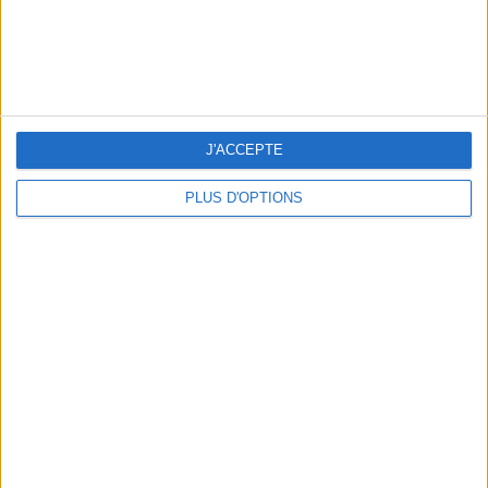
J'ACCEPTE
LES MEILLEURS APÉROS LES PIEDS DANS L’EAU
PLUS D'OPTIONS
LES MEILLEURES TABLES SUDISTES DE PARIS