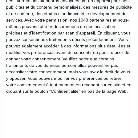
Inscrivez-vous à notre newsletter
des informations standards envoyées par un appareil pour des
publicités et du contenu personnalisés, des mesures de publicité
et de contenu, des études d'audience et le développement de
services.
Avec votre permission, nos 1043 partenaires et nous-
S'INSCRIRE
mêmes pouvons utiliser des données de géolocalisation
précises et d’identification par scan d'appareil. En cliquant, vous
pouvez consentir aux traitements décrits précédemment. Vous
pouvez également accéder à des informations plus détaillées et
modifier vos préférences avant de consentir ou pour refuser de
donner votre consentement.
Veuillez noter que certains
traitements de vos données personnelles peuvent ne pas
nécessiter votre consentement, mais vous avez le droit de vous
y opposer. Vous pouvez modifier vos préférences ou retirer
votre consentement à tout moment en revenant sur ce site et en
cliquant sur le bouton "Confidentialité" en bas de la page Web.
ADOPT PARFUMS RÉVOLUTIONNE LA PARFUMERIE MADE IN FRANCE À PETIT PRIX