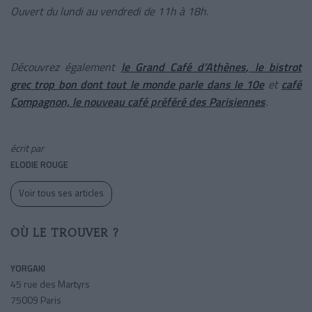
Ouvert du lundi au vendredi de 11h à 18h.
Découvrez également
le
Grand Café d’Athènes
, le bistrot
grec trop bon dont tout le monde parle dans le 10e
et
café
Compagnon, le nouveau café préféré des Parisiennes
.
écrit par
ELODIE ROUGE
Voir tous ses articles
OÙ LE TROUVER ?
YORGAKI
45 rue des Martyrs
75009 Paris