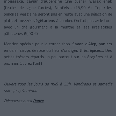
moussaka
,
caviar d’aubergine
(une tuerie),
warak enab
(feuilles de vigne farcies),
falafels
… (15,90 €). Top : les
brindilles veggie ne seront pas en reste avec une sélection de
plats et mezzés
végétariens
à tomber. On fait passer le tout
avec un thé gourmand à la menthe et ses irrésistibles
pâtisseries (5,90 €).
Mention spéciale pour le corner-shop.
Savon d’Alep
,
paniers
en osier,
sirops
de rose ou fleur d’oranger,
thés
,
épices
… Des
petits trésors répartis un peu partout sur les étagères et à
prix mini. Ouvrez l’œil !
Ouvert tous les jours de midi à 23h. Vendredis et samedis
soirs jusqu’à minuit.
Découvrez aussi
Dante