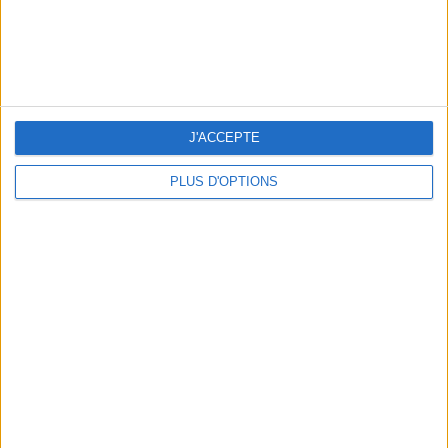
5 ESCAPADES AVEC SPA À MOINS DE 2H DE PARIS
J'ACCEPTE
PLUS D'OPTIONS
NOS ADRESSES CHOUCHOUTES POUR UNE VIRÉE À DEAUVILLE-TROUVILLE