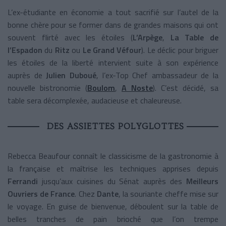
L’ex-étudiante en économie a tout sacrifié sur l’autel de la
bonne chère pour se former dans de grandes maisons qui ont
souvent flirté avec les étoiles (
L’Arpège
,
La Table de
l’Espadon
du
Ritz
ou
Le Grand Véfour
). Le déclic pour briguer
les étoiles de la liberté intervient suite à son expérience
auprès de
Julien Duboué
, l’ex-Top Chef ambassadeur de la
nouvelle bistronomie (
Boulom
,
A Noste
). C’est décidé, sa
table sera décomplexée, audacieuse et chaleureuse.
DES ASSIETTES POLYGLOTTES
Rebecca Beaufour connaît le classicisme de la gastronomie à
la française et maîtrise les techniques apprises depuis
Ferrandi
jusqu’aux cuisines du Sénat auprès des
Meilleurs
Ouvriers de France
. Chez
Dante
, la souriante cheffe mise sur
le voyage. En guise de bienvenue, déboulent sur la table de
belles tranches de pain brioché que l’on trempe