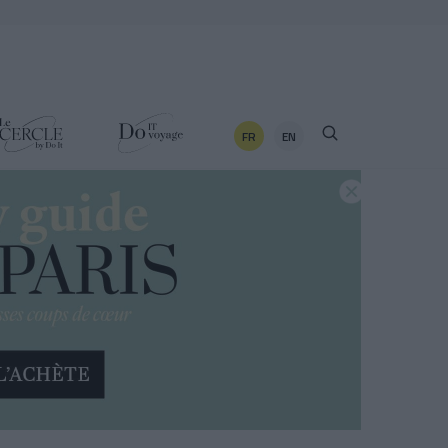
FR
EN