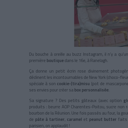
Du bouche à oreille au buzz Instagram, il n’y a qu'u
première
boutique
dans le 16e, à Ranelagh.
Ça donne un petit écrin rose divinement photogé
déclinent les incontournables de New York (choco-fleur
spéciale à son
cookie-(tira)misu
(pot de mascarpone 
ses envies pour créer sa
box personnalisée
.
Sa signature ? Des petits gâteaux (avec option
gl
produits : beurre AOP Charentes-Poitou,
sucre non r
bourbon de la Réunion. Une fois passés au four, la g
de
pâte à tartiner
,
caramel
et
peanut butter
faits 
parisien, on applaudit !