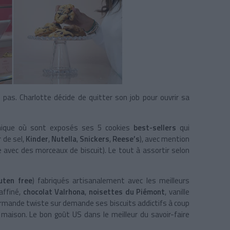
n pas. Charlotte décide de quitter son job pour ouvrir sa
nique où sont exposés ses 5 cookies
best-sellers
qui
 de sel,
Kinder
,
Nutella
,
Snickers
,
Reese’s
), avec mention
avec des morceaux de biscuit). Le tout à assortir selon
uten free
) fabriqués artisanalement avec les meilleurs
affiné,
chocolat Valrhona
,
noisettes du Piémont
, vanille
ourmande twiste sur demande ses biscuits addictifs à coup
maison. Le bon goût US dans le meilleur du savoir-faire