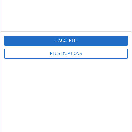
NOS ADRESSES CHOUCHOUTES POUR UNE VIRÉE À DEAUVILLE-TROUVILLE
J'ACCEPTE
PLUS D'OPTIONS
LES NOUVEAUX Q.G. STREET FOOD QUI FONT SALIVER PARIS