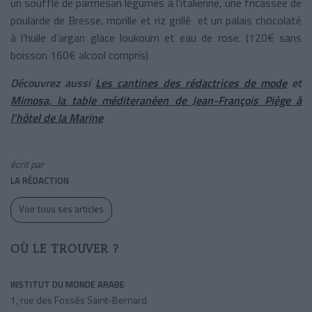
un soufflé de parmesan légumes à l’italienne, une fricassée de
poularde de Bresse, morille et riz grillé et un palais chocolaté
à l’huile d’argan glace loukoum et eau de rose. (120€ sans
boisson 160€ alcool compris)
Découvrez aussi
Les cantines des rédactrices de mode
et
Mimosa, la table méditeranéen de Jean-François Piège à
l'hôtel de la Marine
écrit par
LA RÉDACTION
Voir tous ses articles
OÙ LE TROUVER ?
INSTITUT DU MONDE ARABE
1, rue des Fossés Saint-Bernard