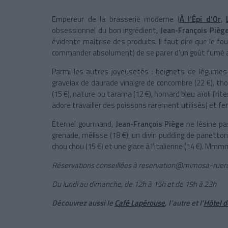
Empereur de la brasserie moderne (
À l’Épi d’Or
,
obsessionnel du bon ingrédient,
Jean-François Pièg
évidente maîtrise des produits. Il faut dire que le f
commander absolument) de se parer d’un goût fumé 
Parmi les autres joyeusetés : beignets de légumes à
gravelax de daurade vinaigre de concombre (22 €), th
(15 €), nature ou tarama (12 €), homard bleu aïoli frites
adore travailler des poissons rarement utilisés) et fen
Éternel gourmand,
Jean-François Piège
ne lésine pa
grenade, mélisse (18 €), un divin pudding de panettone
chou chou (15 €) et une glace à l’italienne (14 €). Mmmm
Réservations conseillées à
reservation@mimosa-ruer
Du lundi au dimanche, de 12h à 15h et de 19h à 23h
Découvrez aussi le
Café Lapérouse
, l’autre et l’
Hôtel d