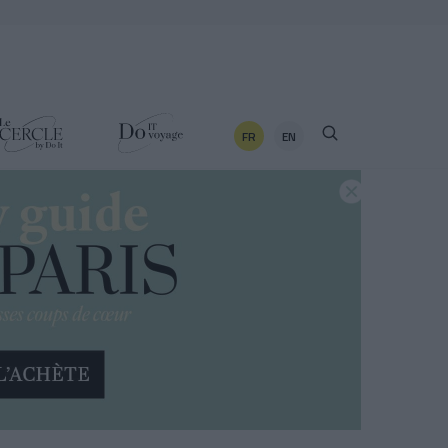
FR
EN