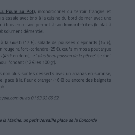
La Poule au Pot
), inconditionnel du terroir français et
e
s’essaie avec brio à la cuisine du bord de mer avec une
our à bois en cuisine permet à son
homard-frites
(le plat à
absolument démentiel.
 la Giusti (17 €), salade de pousses d’épinards (16 €),
on rouge raifort-coriandre (25 €), œufs mimosa poutargue
 (45 € en demi), le “
plus beau poisson de la pêche
” (le chef
ouil fondant (12 € les 100 gr).
s non plus sur les desserts avec un ananas en surprise,
, glace à la fleur d’oranger (16 €) ou encore des beignets
h...
oyale.com
ou au 01 53 93 65 52
e la Marine, un petit Versaille place de la Concorde