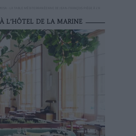
OSA : LA TABLE MÉDITERRANÉENNE DE JEAN-FRANÇOIS PIÈGE À L’HÔTEL DE LA MARINE
À L’HÔTEL DE LA MARINE