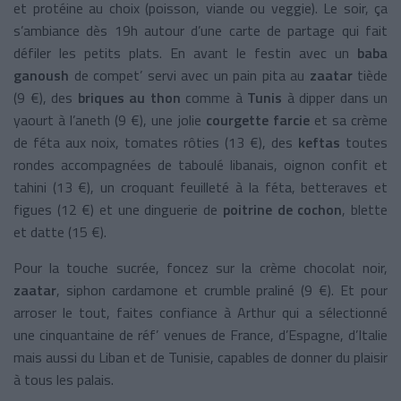
et protéine au choix (poisson, viande ou veggie). Le soir, ça
s’ambiance dès 19h autour d’une carte de partage qui fait
défiler les petits plats. En avant le festin avec un
baba
ganoush
de compet’ servi avec un pain pita au
zaatar
tiède
(9 €), des
briques au thon
comme à
Tunis
à dipper dans un
yaourt à l’aneth (9 €), une jolie
courgette farcie
et sa crème
de féta aux noix, tomates rôties (13 €), des
keftas
toutes
rondes accompagnées de taboulé libanais, oignon confit et
tahini (13 €), un croquant feuilleté à la féta, betteraves et
figues (12 €) et une dinguerie de
poitrine de cochon
, blette
et datte (15 €).
Pour la touche sucrée, foncez sur la crème chocolat noir,
zaatar
, siphon cardamone et crumble praliné (9 €). Et pour
arroser le tout, faites confiance à Arthur qui a sélectionné
une cinquantaine de réf’ venues de France, d’Espagne, d’Italie
mais aussi du Liban et de Tunisie, capables de donner du plaisir
à tous les palais.