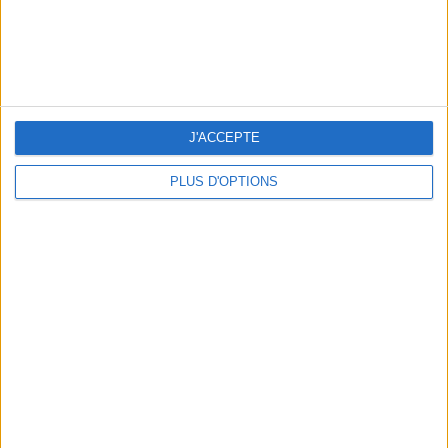
LES MEILLEURS APÉROS LES PIEDS DANS L’EAU
J'ACCEPTE
PLUS D'OPTIONS
LES MEILLEURES TABLES SUDISTES DE PARIS