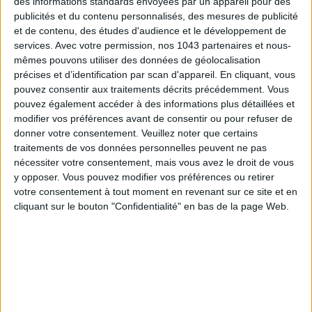
des informations standards envoyées par un appareil pour des
publicités et du contenu personnalisés, des mesures de publicité
et de contenu, des études d'audience et le développement de
S'INSCRIRE
services.
Avec votre permission, nos 1043 partenaires et nous-
mêmes pouvons utiliser des données de géolocalisation
précises et d’identification par scan d'appareil. En cliquant, vous
pouvez consentir aux traitements décrits précédemment. Vous
pouvez également accéder à des informations plus détaillées et
modifier vos préférences avant de consentir ou pour refuser de
donner votre consentement.
Veuillez noter que certains
traitements de vos données personnelles peuvent ne pas
nécessiter votre consentement, mais vous avez le droit de vous
y opposer. Vous pouvez modifier vos préférences ou retirer
votre consentement à tout moment en revenant sur ce site et en
cliquant sur le bouton "Confidentialité" en bas de la page Web.
ADOPT PARFUMS RÉVOLUTIONNE LA PARFUMERIE MADE IN FRANCE À PETIT PRIX