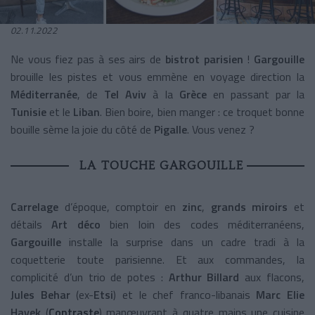
02.11.2022
Ne vous fiez pas à ses airs de
bistrot parisien
!
Gargouille
brouille les pistes et vous emmène en voyage direction la
Méditerranée
, de
Tel Aviv
à la
Grèce
en passant par la
Tunisie
et le
Liban
. Bien boire, bien manger : ce troquet bonne
bouille sème la joie du côté de
Pigalle
. Vous venez ?
LA TOUCHE GARGOUILLE
Carrelage
d’époque, comptoir en
zinc
,
grands miroirs
et
détails
Art déco
bien loin des codes méditerranéens,
Gargouille
installe la surprise dans un cadre tradi à la
coquetterie toute parisienne. Et aux commandes, la
complicité d’un trio de potes :
Arthur Billard
aux flacons,
Jules Behar
(ex-
Etsi
) et le chef franco-libanais
Marc Elie
Hayek
(
Contraste
) manœuvrant à quatre mains une cuisine