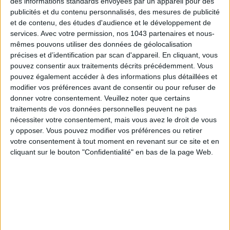
des informations standards envoyées par un appareil pour des
publicités et du contenu personnalisés, des mesures de publicité
et de contenu, des études d'audience et le développement de
S'INSCRIRE
services.
Avec votre permission, nos 1043 partenaires et nous-
mêmes pouvons utiliser des données de géolocalisation
précises et d’identification par scan d'appareil. En cliquant, vous
pouvez consentir aux traitements décrits précédemment. Vous
pouvez également accéder à des informations plus détaillées et
modifier vos préférences avant de consentir ou pour refuser de
donner votre consentement.
Veuillez noter que certains
traitements de vos données personnelles peuvent ne pas
nécessiter votre consentement, mais vous avez le droit de vous
y opposer. Vous pouvez modifier vos préférences ou retirer
votre consentement à tout moment en revenant sur ce site et en
cliquant sur le bouton "Confidentialité" en bas de la page Web.
ADOPT PARFUMS RÉVOLUTIONNE LA PARFUMERIE MADE IN FRANCE À PETIT PRIX