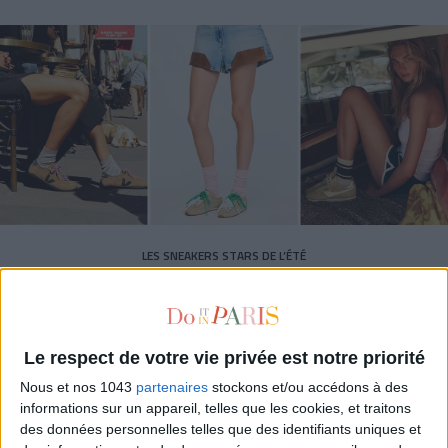
LES SNEAKERS STARS DE L’ÉTÉ
Le respect de votre vie privée est notre priorité
Nous et nos 1043
partenaires
stockons et/ou accédons à des
informations sur un appareil, telles que les cookies, et traitons
des données personnelles telles que des identifiants uniques et
Inscrivez-vous à notre newsletter