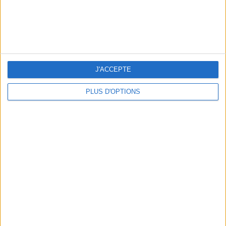
LES MEILLEURS APÉROS LES PIEDS DANS L’EAU
J'ACCEPTE
PLUS D'OPTIONS
LES MEILLEURES TABLES SUDISTES DE PARIS