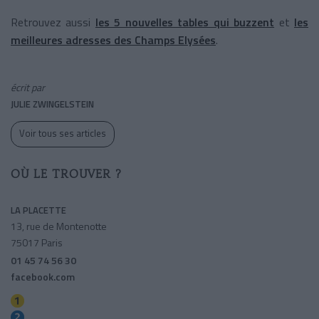
Retrouvez aussi
les 5 nouvelles tables qui buzzent
et
les
meilleures adresses des Champs Elysées
.
écrit par
JULIE ZWINGELSTEIN
Voir tous ses articles
OÙ LE TROUVER ?
LA PLACETTE
13, rue de Montenotte
75017 Paris
01 45 74 56 30
facebook.com
Charles De Gaulle-etoile
Ternes