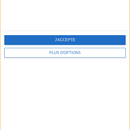
NOS ADRESSES CHOUCHOUTES POUR UNE VIRÉE À DEAUVILLE-TROUVILLE
J'ACCEPTE
PLUS D'OPTIONS
LES NOUVEAUX Q.G. STREET FOOD QUI FONT SALIVER PARIS