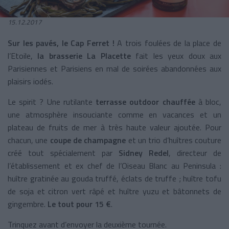
15.12.2017
Sur les pavés, le Cap Ferret !
A trois foulées de la place de
l’Etoile,
la brasserie La Placette
fait les yeux doux aux
Parisiennes et Parisiens en mal de soirées abandonnées aux
plaisirs iodés.
Le spirit ? Une rutilante
terrasse outdoor chauffée
à bloc,
une atmosphère insouciante comme en vacances et un
plateau de fruits de mer à très haute valeur ajoutée. Pour
chacun, une
coupe de champagne
et un trio d’huîtres couture
créé tout spécialement par
Sidney Redel
, directeur de
l’établissement et ex chef de l’Oiseau Blanc au Peninsula :
huître gratinée au gouda truffé, éclats de truffe ; huître tofu
de soja et citron vert râpé et huître yuzu et bâtonnets de
gingembre.
Le tout pour 15 €
.
Trinquez avant d’envoyer la deuxième tournée.