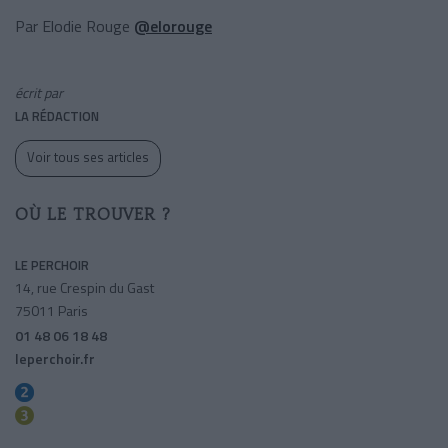
Par Elodie Rouge
@elorouge
écrit par
LA RÉDACTION
Voir tous ses articles
OÙ LE TROUVER ?
LE PERCHOIR
14, rue Crespin du Gast
75011 Paris
01 48 06 18 48
leperchoir.fr
Menilmontant
Rue Saint-maur