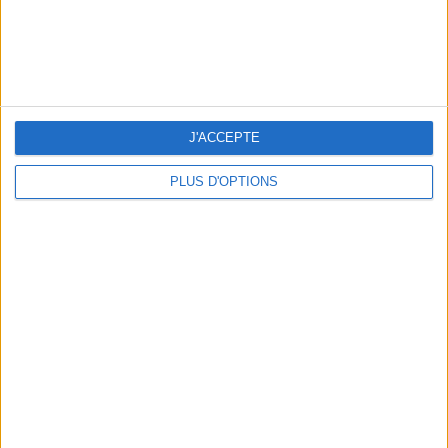
J'ACCEPTE
PLUS D'OPTIONS
LES NOUVEAUX Q.G. STREET FOOD QUI FONT SALIVER PARIS