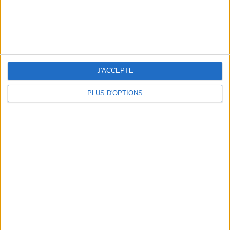
J'ACCEPTE
PLUS D'OPTIONS
NOS ADRESSES CHOUCHOUTES POUR UNE VIRÉE À DEAUVILLE-TROUVILLE