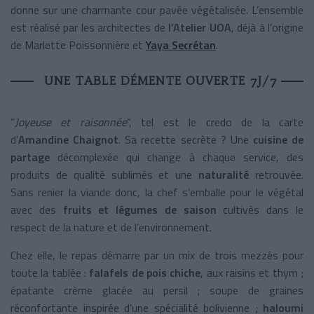
donne sur une charmante cour pavée végétalisée. L’ensemble
est réalisé par les architectes de
l’Atelier UOA
, déjà à l’origine
de Marlette Poissonnière et
Yaya Secrétan
.
UNE TABLE DÉMENTE OUVERTE 7J/7
“
Joyeuse et raisonnée
”, tel est le credo de la carte
d’
Amandine Chaignot
.
Sa recette secrète ? Une
cuisine de
partage
décomplexée qui change à chaque service, des
produits de qualité sublimés et une
naturalité
retrouvée.
Sans renier la viande donc, la chef s’emballe pour le végétal
avec des
fruits et légumes de saison
cultivés dans le
respect de la nature et de l’environnement.
Chez elle, le repas démarre par un mix de trois mezzés pour
toute la tablée :
falafels de pois chiche
, aux raisins et thym ;
épatante crème glacée au persil ; soupe de graines
réconfortante inspirée d’une spécialité bolivienne ;
haloumi