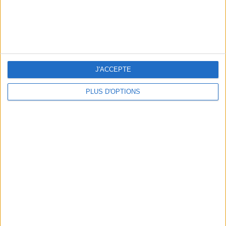
J'ACCEPTE
PLUS D'OPTIONS
3 EXPÉRIENCES OUTDOOR À DEUX PAS DE PARIS