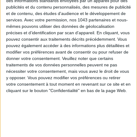
des informations standards envoyées par un appareil pour des
ADOPT PARFUMS RÉVOLUTIONNE LA PARFUMERIE MADE IN FRANCE À PETIT PRIX
publicités et du contenu personnalisés, des mesures de publicité
et de contenu, des études d'audience et le développement de
services.
Avec votre permission, nos 1043 partenaires et nous-
mêmes pouvons utiliser des données de géolocalisation
précises et d’identification par scan d'appareil. En cliquant, vous
pouvez consentir aux traitements décrits précédemment. Vous
pouvez également accéder à des informations plus détaillées et
modifier vos préférences avant de consentir ou pour refuser de
donner votre consentement.
Veuillez noter que certains
traitements de vos données personnelles peuvent ne pas
nécessiter votre consentement, mais vous avez le droit de vous
y opposer. Vous pouvez modifier vos préférences ou retirer
votre consentement à tout moment en revenant sur ce site et en
TOUT CE QUE VOUS DEVEZ FAIRE À PARIS EN AOÛT
cliquant sur le bouton "Confidentialité" en bas de la page Web.