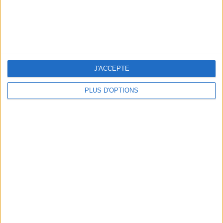
LES MEILLEURES TABLES SUDISTES DE PARIS
J'ACCEPTE
PLUS D'OPTIONS
5 ESCAPADES AVEC SPA À MOINS DE 2H DE PARIS