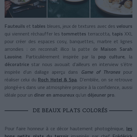
Fauteuils
et
tables
bleues, jeux de textures avec des
velours
qui viennent réchauffer les
tommettes
terracotta,
tapis
XXL
pour créer des espaces cosy, banquettes, marbre et lignes
arrondies : on reconnaît illico la patte de
Maison Sarah
Lavoine
. Particulièrement inspirée par la
pop culture
, la
décoratrice
star nous avouait d’ailleurs en interview s’être
inspirée d’un dallage aperçu dans
Game of Thrones
pour
réaliser celui du
Roch Hotel & Spa
. D’emblée, on se retrouve
plongé·e·s dans une atmosphère propice à la confidence, aussi
idéale pour un
dîner en amoureux
qu’un
déjeuner pro
.
DE BEAUX PLATS COLORÉS
Pour faire honneur à ce décor hautement photogénique,
les
bons petits plats du terroir
imaginés par chef
Frédérick