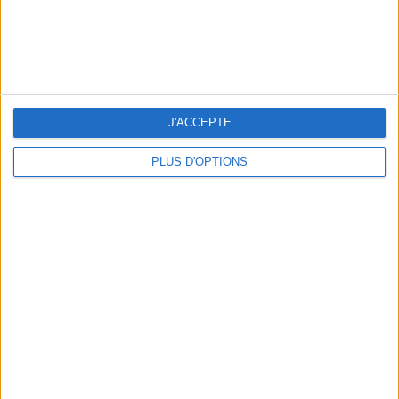
LES MEILLEURS APÉROS LES PIEDS DANS L’EAU
J'ACCEPTE
PLUS D'OPTIONS
LES MEILLEURES TABLES SUDISTES DE PARIS