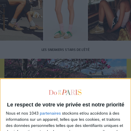
LES SNEAKERS STARS DE L’ÉTÉ
Inscrivez-vous à notre newsletter
Le respect de votre vie privée est notre priorité
Nous et nos 1043
partenaires
stockons et/ou accédons à des
informations sur un appareil, telles que les cookies, et traitons
S'INSCRIRE
des données personnelles telles que des identifiants uniques et