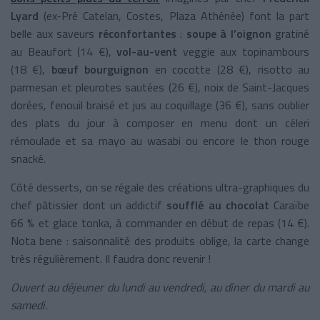
Lyard
(ex-Pré Catelan, Costes, Plaza Athénée) font la part
belle aux saveurs
réconfortantes
:
soupe à l’oignon
gratiné
au Beaufort (14 €),
vol-au-vent
veggie aux topinambours
(18 €),
bœuf bourguignon
en cocotte (28 €), risotto au
parmesan et pleurotes sautées (26 €), noix de Saint-Jacques
dorées, fenouil braisé et jus au coquillage (36 €), sans oublier
des plats du jour à composer en menu dont un céleri
rémoulade et sa mayo au wasabi ou encore le thon rouge
snacké.
Côté desserts, on se régale des créations ultra-graphiques du
chef pâtissier dont un addictif
soufflé au chocolat
Caraïbe
66 % et glace tonka, à commander en début de repas (14 €).
Nota bene : saisonnalité des produits oblige, la carte change
très régulièrement. Il faudra donc revenir !
Ouvert au déjeuner du lundi au vendredi, au dîner du mardi au
samedi.