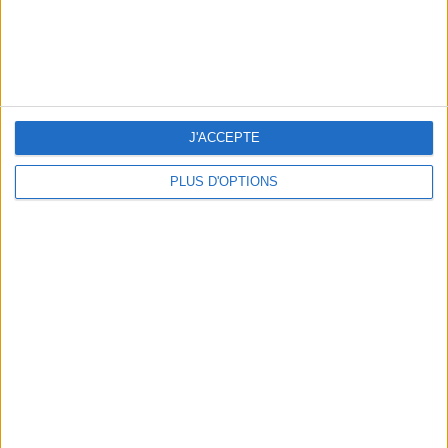
J'ACCEPTE
LES MEILLEURS APÉROS LES PIEDS DANS L’EAU
PLUS D'OPTIONS
LES MEILLEURES TABLES SUDISTES DE PARIS