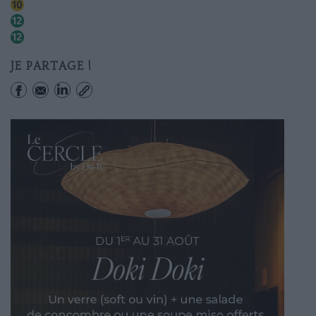
Duroc
Montparnasse-bienvenue
Falguiã‚âre
JE PARTAGE !