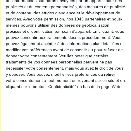
des informations standards envoyées par un appareil pour des
Inscrivez-vous à notre newsletter
publicités et du contenu personnalisés, des mesures de publicité
et de contenu, des études d'audience et le développement de
services.
Avec votre permission, nos 1043 partenaires et nous-
mêmes pouvons utiliser des données de géolocalisation
S'INSCRIRE
précises et d’identification par scan d'appareil. En cliquant, vous
pouvez consentir aux traitements décrits précédemment. Vous
pouvez également accéder à des informations plus détaillées et
modifier vos préférences avant de consentir ou pour refuser de
donner votre consentement.
Veuillez noter que certains
traitements de vos données personnelles peuvent ne pas
nécessiter votre consentement, mais vous avez le droit de vous
y opposer. Vous pouvez modifier vos préférences ou retirer
votre consentement à tout moment en revenant sur ce site et en
cliquant sur le bouton "Confidentialité" en bas de la page Web.
ADOPT PARFUMS RÉVOLUTIONNE LA PARFUMERIE MADE IN FRANCE À PETIT PRIX