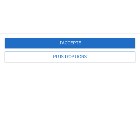
J'ACCEPTE
PLUS D'OPTIONS
LES CADEAUX DÉLICIEUSEMENT SNOBS À RAPPORTER DE PARIS