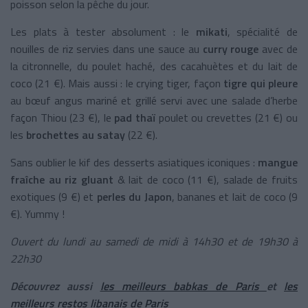
poisson selon la pêche du jour.
Les plats à tester absolument : le
mikati
, spécialité de
nouilles de riz servies dans une sauce au
curry rouge
avec de
la citronnelle, du poulet haché, des cacahuètes et du lait de
coco (21 €). Mais aussi : le crying tiger, façon
tigre qui pleure
au bœuf angus mariné et grillé servi avec une salade d’herbe
façon Thiou (23 €), le
pad thaï
poulet ou crevettes (21 €) ou
les
brochettes au satay
(22 €).
Sans oublier le kif des desserts asiatiques iconiques :
mangue
fraîche au riz gluant
& lait de coco (11 €), salade de fruits
exotiques (9 €) et
perles du Japon
, bananes et lait de coco (9
€). Yummy !
Ouvert du lundi au samedi de midi à 14h30 et de 19h30 à
22h30
Découvrez aussi
les meilleurs babkas de Paris
et
les
meilleurs restos libanais de Paris