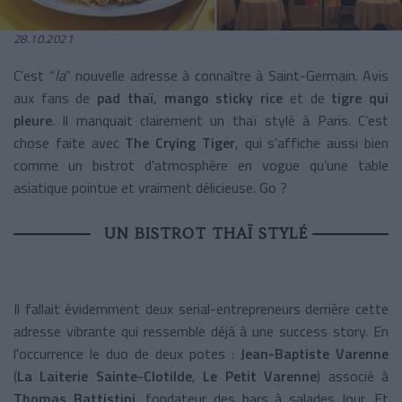
28.10.2021
C’est “
la
” nouvelle adresse à connaître à Saint-Germain. Avis
aux fans de
pad thaï
,
mango sticky rice
et de
tigre qui
pleure
. Il manquait clairement un thaï stylé à Paris. C’est
chose faite avec
The Crying Tiger
, qui s’affiche aussi bien
comme un bistrot d'atmosphère en vogue qu’une table
asiatique pointue et vraiment délicieuse. Go ?
UN BISTROT THAÏ STYLÉ
Il fallait évidemment deux serial-entrepreneurs derrière cette
adresse vibrante qui ressemble déjà à une success story. En
l'occurrence le duo de deux potes :
Jean-Baptiste Varenne
(
La Laiterie Sainte-Clotilde
,
Le Petit Varenne
) associé à
Thomas Battistini
, fondateur des bars à salades Jour. Et