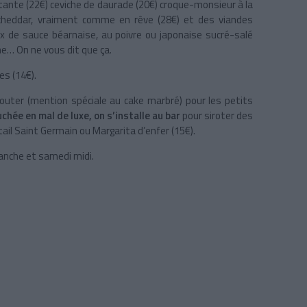
atante (22€) ceviche de daurade (20€) croque-monsieur à la
cheddar, vraiment comme en rêve (28€) et des viandes
x de sauce béarnaise, au poivre ou japonaise sucré-salé
me… On ne vous dit que ça.
es (14€).
 gouter (mention spéciale au cake marbré) pour les petits
uchée en mal de luxe, on s’installe au bar
pour siroter des
ktail Saint Germain ou Margarita d’enfer (15€).
anche et samedi midi.