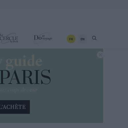
FR
EN