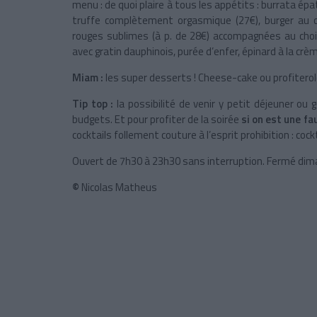
menu : de quoi plaire à tous les appétits : burrata ép
truffe complètement orgasmique (27€), burger au 
rouges sublimes (à p. de 28€) accompagnées au choi
avec gratin dauphinois, purée d’enfer, épinard à la crè
Miam :
les super desserts ! Cheese-cake ou profiterol
Tip top :
la possibilité de venir y petit déjeuner ou
budgets. Et pour profiter de la soirée
si on est une fa
cocktails follement couture à l’esprit prohibition : coc
Ouvert de 7h30 à 23h30 sans interruption. Fermé dim
©
Nicolas Matheus