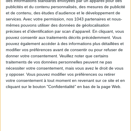
des informations standards envoyées par un appareil pour des
publicités et du contenu personnalisés, des mesures de publicité
HOW TO COOK TORTILLA-STYLE VEGETABLES IN THE OVEN?
et de contenu, des études d'audience et le développement de
services.
Avec votre permission, nos 1043 partenaires et nous-
mêmes pouvons utiliser des données de géolocalisation
précises et d’identification par scan d'appareil. En cliquant, vous
pouvez consentir aux traitements décrits précédemment. Vous
pouvez également accéder à des informations plus détaillées et
modifier vos préférences avant de consentir ou pour refuser de
donner votre consentement.
Veuillez noter que certains
traitements de vos données personnelles peuvent ne pas
nécessiter votre consentement, mais vous avez le droit de vous
y opposer. Vous pouvez modifier vos préférences ou retirer
votre consentement à tout moment en revenant sur ce site et en
cliquant sur le bouton "Confidentialité" en bas de la page Web.
A STYLISH ALTERNATIVE FOR SINGLES ADDICTED TO UBEREATS