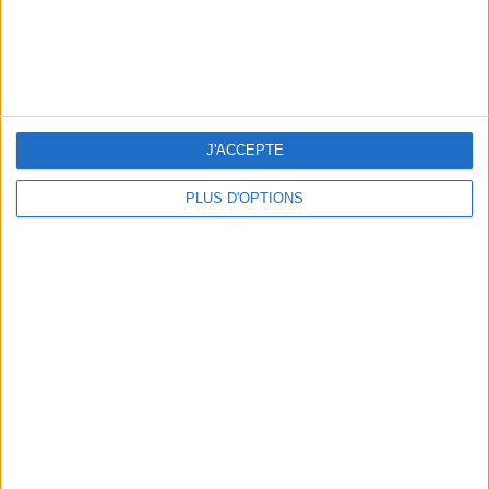
THE VEGETABLE CLAFOUTIS THAT EVERYONE LOVES
J'ACCEPTE
PLUS D'OPTIONS
HOW ABOUT DARING THE VEGGIE BOURGUIGNON?