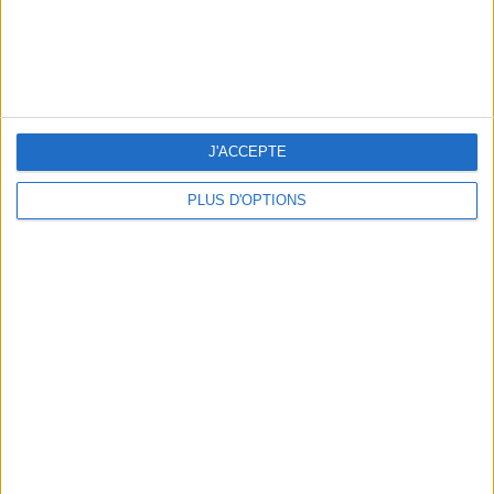
OUR FAVORITE SPOTS FOR A GETAWAY TO DEAUVILLE-TROUVILLE
J'ACCEPTE
PLUS D'OPTIONS
THE HOTTEST NEW STREET FOOD SPOTS IN PARIS