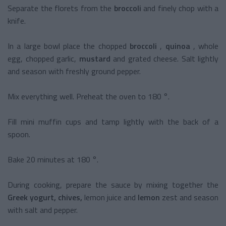
Separate the florets from the
broccoli
and finely chop with a
knife.
In a large bowl place the
chopped
broccoli
,
quinoa
, whole
egg, chopped garlic,
mustard
and grated cheese. Salt lightly
and season with freshly ground pepper.
Mix everything well. Preheat the oven to 180 °.
Fill mini muffin cups and tamp lightly with the back of a
spoon.
Bake 20 minutes at 180 °.
During cooking, prepare the sauce by mixing together the
Greek
yogurt,
chives,
lemon juice and
lemon
zest
and season
with salt and pepper.