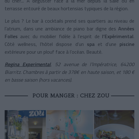
du chef... À déguster face à la mer depuis la salle ou en
terrasse entouré de beaux hortensias typiques de la région.
Le plus ? Le bar à cocktails prend ses quartiers au niveau de
l’atrium, dans une ambiance de piano bar digne des
Années
Folles
avec du mobilier fidèle à l’esprit de
l’Expérimental
.
Côté wellness, l'hôtel dispose d’un
spa
et d’une
piscine
extérieure pour un plouf face à l’océan. Beauté.
Regina Experimental
, 52 avenue de l’Impératrice, 64200
Biarritz. Chambres à partir de
378€ en haute saison, et 180 €
en basse saison (hors vacances)
.
POUR MANGER : CHEZ ZOU