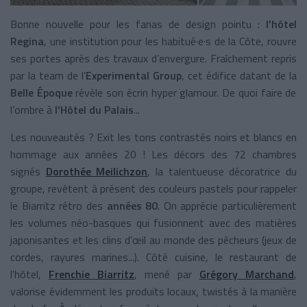
Bonne nouvelle pour les fanas de design pointu :
l'hôtel
Regina
, une institution pour les habitué·e·s de la Côte, rouvre
ses portes après des travaux d’envergure. Fraîchement repris
par la team de l’
Experimental Group
, cet édifice datant de la
Belle Époque
révèle son écrin hyper glamour. De quoi faire de
l’ombre à
l'Hôtel du Palais
...
Les nouveautés ? Exit les tons contrastés noirs et blancs en
hommage aux années 20 ! Les décors des 72 chambres
signés
Dorothée Meilichzon
, la talentueuse décoratrice du
groupe, revêtent à présent des couleurs pastels pour rappeler
le Biarritz rétro des
années 80
. On apprécie particulièrement
les volumes néo-basques qui fusionnent avec des matières
japonisantes et les clins d'œil au monde des pêcheurs (jeux de
cordes, rayures marines...). Côté cuisine, le restaurant de
l'hôtel,
Frenchie Biarritz
, mené par
Grégory Marchand
,
valorise évidemment les produits locaux, twistés à la manière