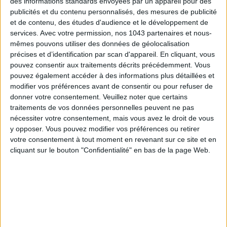
des informations standards envoyées par un appareil pour des
créatrice du coin.
publicités et du contenu personnalisés, des mesures de publicité
et de contenu, des études d'audience et le développement de
La Place Publique
,
2 rue Peyroloubilh, 64200 Biarritz. Ouvert
services.
Avec votre permission, nos 1043 partenaires et nous-
du mercredi au lundi de 9h30 à 15h. Entrée libre.
mêmes pouvons utiliser des données de géolocalisation
précises et d’identification par scan d'appareil. En cliquant, vous
POUR SE FAIRE CHOUCHOUTER : OH MY
pouvez consentir aux traitements décrits précédemment. Vous
CREAM
pouvez également accéder à des informations plus détaillées et
modifier vos préférences avant de consentir ou pour refuser de
donner votre consentement.
Veuillez noter que certains
traitements de vos données personnelles peuvent ne pas
nécessiter votre consentement, mais vous avez le droit de vous
y opposer. Vous pouvez modifier vos préférences ou retirer
votre consentement à tout moment en revenant sur ce site et en
cliquant sur le bouton "Confidentialité" en bas de la page Web.
Vous vous êtes endormi·e sous le
soleil
et,côté
bronzage
,
c’est la cata ? Ça tombe bien,
Oh My Cream
a posé ses