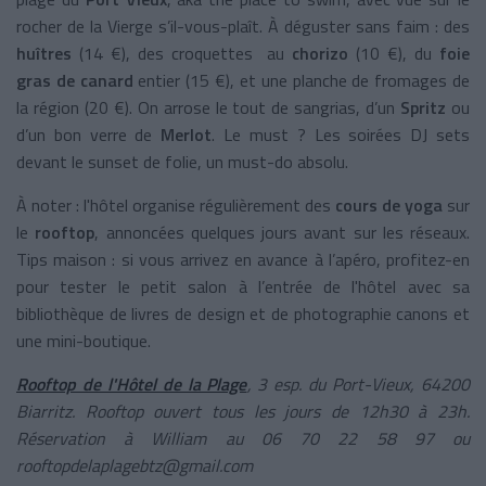
rocher de la Vierge s’il-vous-plaît. À déguster sans faim : des
huîtres
(14 €), des croquettes au
chorizo
(10 €), du
foie
gras de canard
entier (15 €), et une planche de fromages de
la région (20 €). On arrose le tout de sangrias, d’un
Spritz
ou
d’un bon verre de
Merlot
. Le must ? Les soirées DJ sets
devant le sunset de folie, un must-do absolu.
À noter : l'hôtel organise régulièrement des
cours de yoga
sur
le
rooftop
, annoncées quelques jours avant sur les réseaux.
Tips maison : si vous arrivez en avance à l’apéro, profitez-en
pour tester le petit salon à l’entrée de l'hôtel avec sa
bibliothèque de livres de design et de photographie canons et
une mini-boutique.
Rooftop de l'Hôtel de la Plage
, 3 esp. du Port-Vieux, 64200
Biarritz. Rooftop ouvert tous les jours de 12h30 à 23h.
Réservation à William au 06 70 22 58 97 ou
rooftopdelaplagebtz@gmail.com