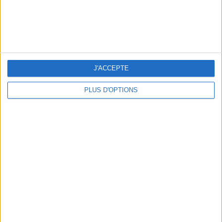
J'ACCEPTE
LES PLUS BEAUX BAGAGES POUR VOYAGER AVEC STYLE
PLUS D'OPTIONS
ÉLYSÉE - ÉTOILE : LES ADRESSES CHICS À RETENIR