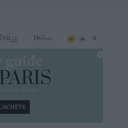
FR
EN