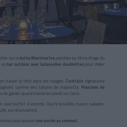
chée sur la
butte Montmartre
, perchée au 7ème étage du
s un
bar outdoor avec balancelles douillettes
pour chiller
son d’avoir la tête dans les nuages.
Cocktails
signatures
s s’agitent comme des bâtons de majorette.
Planches de
re de garder quand même les pieds sur terre.
t avec buffet à volonté. Oeufs brouillés, bacon, salades,
42€, sur réservation).
it combo pour passer
une soirée au sommet.