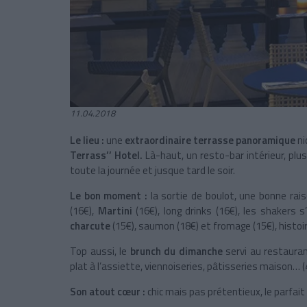
11.04.2018
Le lieu :
une
extraordinaire terrasse panoramique
ni
Terrass’’ Hotel.
Là-haut, un resto-bar intérieur, plu
toute la journée et jusque tard le soir.
Le bon moment :
la sortie de boulot, une bonne rai
(16€),
Martini
(16€), long drinks (16€), les shaker
charcute
(15€), saumon (18€) et fromage (15€), histoi
Top aussi, le
brunch du dimanche
servi au restauran
plat à l’assiette, viennoiseries, pâtisseries maison… (
Son atout cœur :
chic mais pas prétentieux, le parfa