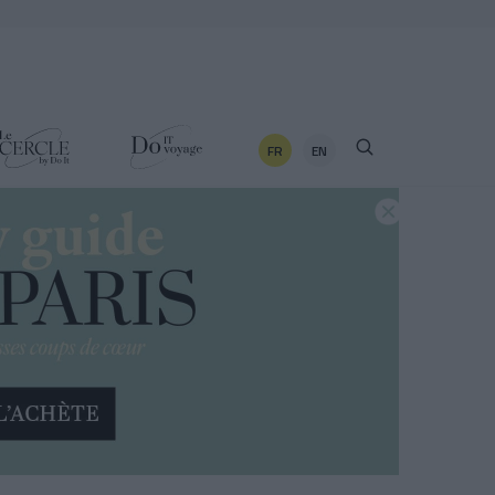
FR
EN