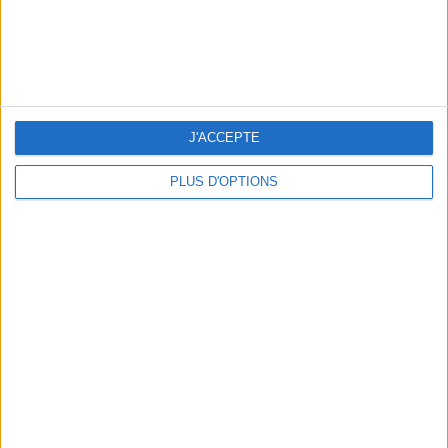
J'ACCEPTE
NOS ADRESSES CHOUCHOUTES POUR UNE VIRÉE À DEAUVILLE-TROUVILLE
PLUS D'OPTIONS
LES NOUVEAUX Q.G. STREET FOOD QUI FONT SALIVER PARIS