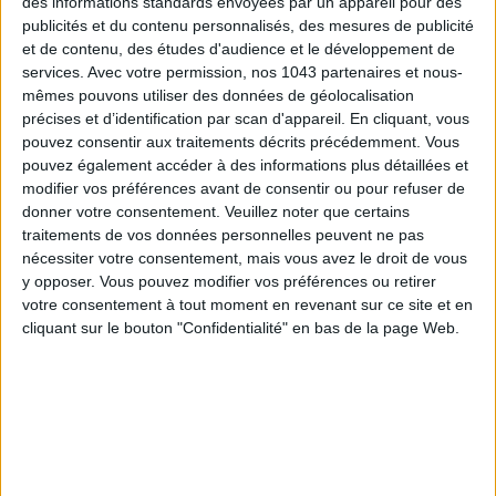
des informations standards envoyées par un appareil pour des
publicités et du contenu personnalisés, des mesures de publicité
et de contenu, des études d'audience et le développement de
services.
Avec votre permission, nos 1043 partenaires et nous-
mêmes pouvons utiliser des données de géolocalisation
précises et d’identification par scan d'appareil. En cliquant, vous
LES SPF 50 QUI DONNENT ENVIE DE SE TARTINER
pouvez consentir aux traitements décrits précédemment. Vous
pouvez également accéder à des informations plus détaillées et
modifier vos préférences avant de consentir ou pour refuser de
donner votre consentement.
Veuillez noter que certains
traitements de vos données personnelles peuvent ne pas
nécessiter votre consentement, mais vous avez le droit de vous
y opposer. Vous pouvez modifier vos préférences ou retirer
votre consentement à tout moment en revenant sur ce site et en
cliquant sur le bouton "Confidentialité" en bas de la page Web.
LES MEILLEURS HÔTELS POUR UN WEEK-END SPA ET GASTRONOMIE