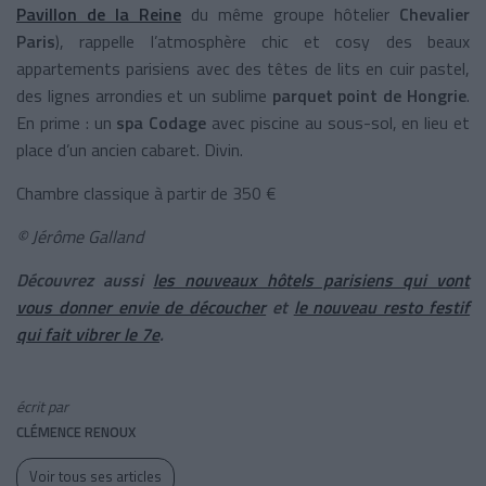
Pavillon de la Reine
du même groupe hôtelier
Chevalier
Paris
), rappelle l’atmosphère chic et cosy des beaux
appartements parisiens avec des têtes de lits en cuir pastel,
des lignes arrondies et un sublime
parquet point de Hongrie
.
En prime : un
spa Codage
avec piscine au sous-sol, en lieu et
place d’un ancien cabaret. Divin.
Chambre classique à partir de 350 €
© Jérôme Galland
Découvrez aussi
les nouveaux hôtels parisiens qui vont
vous donner envie de découcher
et
le nouveau resto festif
qui fait vibrer le 7e
.
écrit par
CLÉMENCE RENOUX
Voir tous ses articles