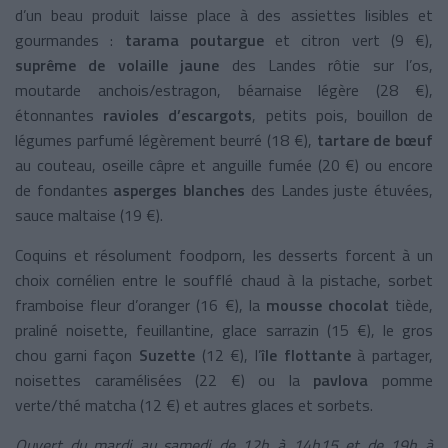
d’un beau produit laisse place à des assiettes lisibles et
gourmandes :
tarama poutargue
et citron vert (9 €),
suprême de volaille jaune
des Landes rôtie sur l’os,
moutarde anchois/estragon, béarnaise légère (28 €),
étonnantes
ravioles d’escargots
, petits pois, bouillon de
légumes parfumé légèrement beurré (18 €),
tartare de bœuf
au couteau, oseille câpre et anguille fumée (20 €) ou encore
de fondantes
asperges blanches
des Landes juste étuvées,
sauce maltaise (19 €).
Coquins et résolument foodporn, les desserts forcent à un
choix cornélien entre le soufflé chaud à la pistache, sorbet
framboise fleur d’oranger (16 €), la
mousse chocolat
tiède,
praliné noisette, feuillantine, glace sarrazin (15 €), le gros
chou garni façon
Suzette
(12 €), l’
île flottante
à partager,
noisettes caramélisées (22 €) ou la
pavlova
pomme
verte/thé matcha (12 €) et autres glaces et sorbets.
Ouvert du mardi au samedi de 12h à 14h15 et de 19h à