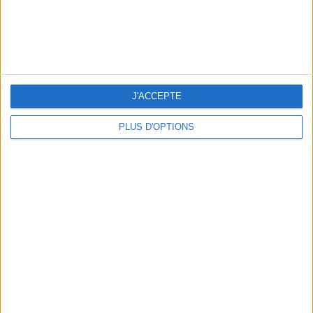
J'ACCEPTE
PLUS D'OPTIONS
3 EXPÉRIENCES OUTDOOR À DEUX PAS DE PARIS