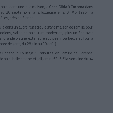
 bain) dans une jolie maison, la
Casa Gilda
à
Cortona
dans
n au 20 septembre) à la luxueuse
villa Di Montesoli
, à
rêtes, près de Sienne.
là dans un autre registre : le style maison de famille pour
nciens, salles de bain ultra modernes, (plus un Spa avec
es. Grande piscine extérieure équipée + barbecue et four à
bre de gens, du 28 juin au 30 août).
 Donato in Collina,à 15 minutes en voiture de Florence.
bain, belle piscine et joli jardin (6315 € la semaine du 14