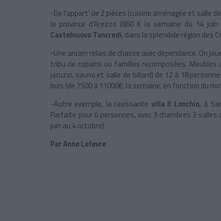
-De l’appart’ de 2 pièces (cuisine aménagée et salle de
la province d’Arezzo (860 € la semaine du 14 jui
Castelnuovo
Tancredi
, dans la splendide région des C
-Une ancien relais de chasse avec dépendance. On joue 
tribu de copains ou familles recomposées. Meubles a
jacuzzi, sauna et salle de billard) de 12 à 18 personn
bois (de 7500 à 11000€, la semaine, en fonction du nom
-Autre exemple, la ravissante
villa Il Lonchio,
à San
Parfaite pour 6 personnes, avec 3 chambres 3 salles de 
juin au 4 octobre).
Par Anne Lefevre