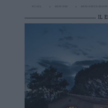
ACCUEIL
WEEK-END
WEEK-END EN DEHORS 
IL 