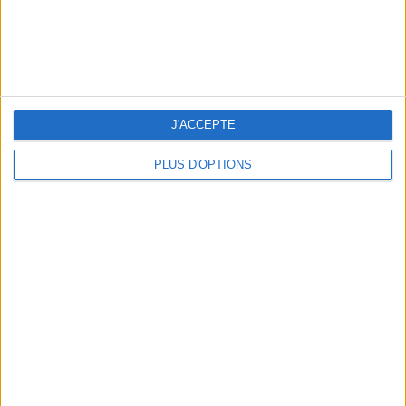
J'ACCEPTE
NOS ADRESSES CHOUCHOUTES POUR UNE VIRÉE À DEAUVILLE-TROUVILLE
PLUS D'OPTIONS
LES NOUVEAUX Q.G. STREET FOOD QUI FONT SALIVER PARIS