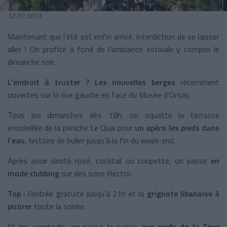
12.07.2013
Maintenant que l’été est enfin arrivé, interdiction de se laisser
aller ! On profite à fond de l’ambiance estivale y compris le
dimanche soir.
L’endroit à truster ? Les nouvelles berges
récemment
ouvertes sur la rive gauche en face du Musée d’Orsay.
Tous les dimanches dès 18h, on squatte la terrasse
ensoleillée de la péniche Le Quai pour
un apéro les pieds dans
l’eau
, histoire de buller jusqu’à la fin du week-end.
Après avoir siroté rosé, cocktail ou coupette, on passe
en
mode clubbing
sur des sons électro.
Top :
l’entrée gratuite jusqu’à 21h et la
grignote libanaise à
picorer
toute la soirée.
Et les vendredis, on passe la soirée
aux pieds de la Tour