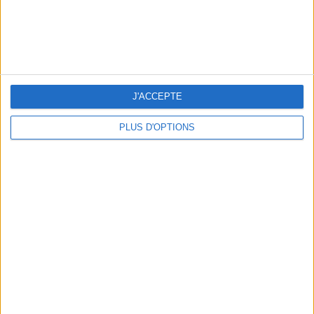
NOS ADRESSES CHOUCHOUTES POUR UNE VIRÉE À DEAUVILLE-TROUVILLE
J'ACCEPTE
PLUS D'OPTIONS
LES NOUVEAUX Q.G. STREET FOOD QUI FONT SALIVER PARIS