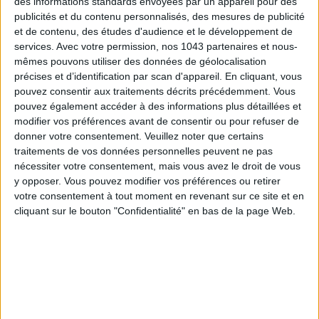
des informations standards envoyées par un appareil pour des
LES SPF 50 QUI DONNENT ENVIE DE SE TARTINER
publicités et du contenu personnalisés, des mesures de publicité
et de contenu, des études d'audience et le développement de
services.
Avec votre permission, nos 1043 partenaires et nous-
mêmes pouvons utiliser des données de géolocalisation
précises et d’identification par scan d'appareil. En cliquant, vous
pouvez consentir aux traitements décrits précédemment. Vous
pouvez également accéder à des informations plus détaillées et
modifier vos préférences avant de consentir ou pour refuser de
donner votre consentement.
Veuillez noter que certains
traitements de vos données personnelles peuvent ne pas
nécessiter votre consentement, mais vous avez le droit de vous
y opposer. Vous pouvez modifier vos préférences ou retirer
LES MEILLEURS HÔTELS POUR UN WEEK-END SPA ET GASTRONOMIE
votre consentement à tout moment en revenant sur ce site et en
cliquant sur le bouton "Confidentialité" en bas de la page Web.